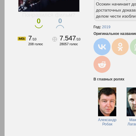
Осокин начинает до
достаточных доказа
Понравился фильм?
делом чести изоблич
0
0
Год:
2019
Оригинальное названи
7
7.547
/
10
/
10
208
голос
28057
голос
В главных ролях
Александр
Мак
Робак
Лага