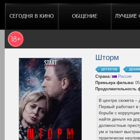
Шторм
детектив
драм
Страна:
Россия
Премьера фильма:
05
Продолжительность 
В центре сюжета – 
Первый работает в 
борьбе с коррупцие
найти деньги на до
должностные престу
ум и талант выстр
практически неуло