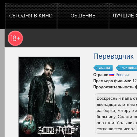
Переводчик
драма
кримина
Страна:
Россия
Премьера фильма:
12
Продолжительность 
Воскресный папа от
двенадцатилетним 
разборки, которую 
больницу. Спасти ж
она стоит больших 
соглашается исполн