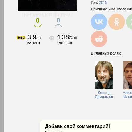
Год:
2015
Оригинальное названи
Понравился фильм?
0
0
3.9
4.385
/
10
/
10
52
голос
2761
голос
В главных ролях
Леонид
Алек
Ярмольник
Ильи
Добавь свой комментарий!