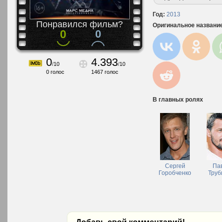
Год:
2013
Понравился фильм?
Оригинальное названи
0
0
0
4.393
/
10
/
10
0
голос
1467
голос
В главных ролях
Сергей
Па
Горобченко
Труб