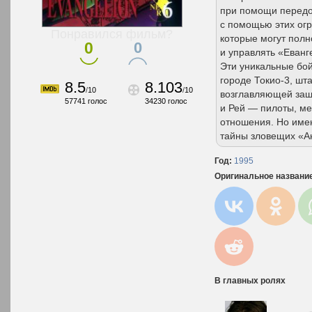
при помощи передо
с помощью этих ог
Понравился фильм?
которые могут полн
0
0
и управлять «Еванг
Эти уникальные бо
городе Токио-3, шт
8.5
8.103
/
10
/
10
возглавляющей защи
57741
голос
34230
голос
и Рей — пилоты, м
отношения. Но имен
тайны зловещих «А
Год:
1995
Оригинальное названи
В главных ролях