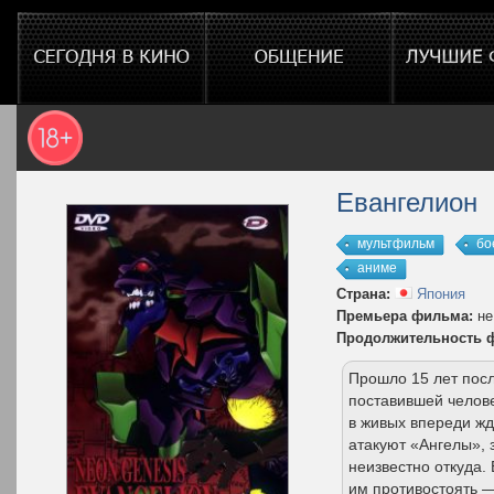
Евангелион
мультфильм
бо
аниме
Страна:
Япония
Премьера фильма:
не
Продолжительность 
Прошло 15 лет посл
поставившей челове
в живых впереди ж
атакуют «Ангелы», 
неизвестно откуда.
им противостоять 