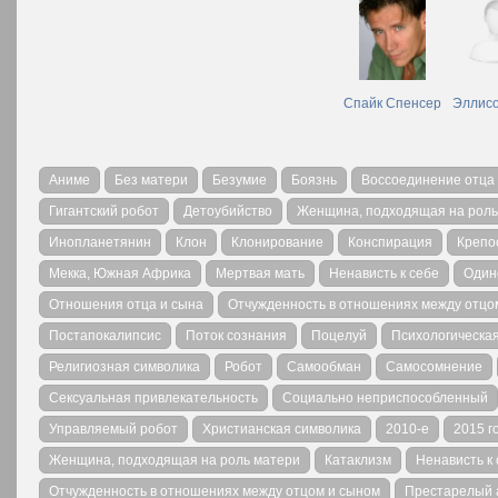
Спайк Спенсер
Эллисо
Аниме
Без матери
Безумие
Боязнь
Воссоединение отца
Гигантский робот
Детоубийство
Женщина, подходящая на роль
Инопланетянин
Клон
Клонирование
Конспирация
Крепо
Мекка, Южная Африка
Мертвая мать
Ненависть к себе
Один
Отношения отца и сына
Отчужденность в отношениях между отцо
Постапокалипсис
Поток сознания
Поцелуй
Психологическа
Религиозная символика
Робот
Самообман
Самосомнение
Сексуальная привлекательность
Социально неприспособленный
Управляемый робот
Христианская символика
2010-е
2015 г
Женщина, подходящая на роль матери
Катаклизм
Ненависть к
Отчужденность в отношениях между отцом и сыном
Престарелый 