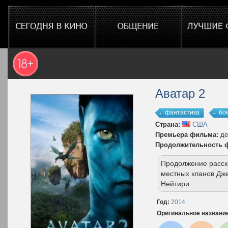
Аватар 2
фантастика
бо
Страна:
США
Премьера фильма:
де
Продолжительность 
Продолжение расска
местных кланов Дже
Нейтири.
Год:
2014
Оригинальное названи