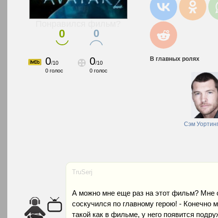
Понравился фильм?
0
0
0
0
В главных ролях
/
10
/
10
0
голос
0
голос
Сэм Уортин
TruSerj
А можно мне еще раз на этот фильм? Мне 
соскучился по главному герою! - Конечно м
такой как в фильме, у него появится подруж