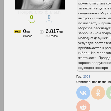
может отпустить со
за закрытие дела е
Понравился фильм?
сподвижники Мороз
0
0
выпускник школы м
по возрасту и привы
Морозов расследуе
0
6.817
/
10
/
10
заброшенном подмо
0
голос
348
голос
молодых девушек. 
услуг для состоятел
приближается к разг
гибель. Но Морозов
жестокости. Правда
хорошо вооруженног
подведен нескоро.
Год:
2008
Оригинальное названи