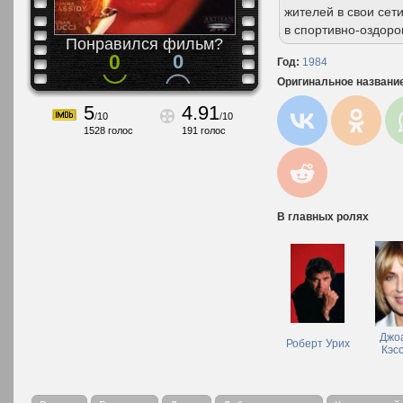
жителей в свои сет
в спортивно-оздор
Понравился фильм?
0
0
Год:
1984
Оригинальное названи
5
4.91
/
10
/
10
1528
голос
191
голос
В главных ролях
Джо
Роберт Урих
Кэс