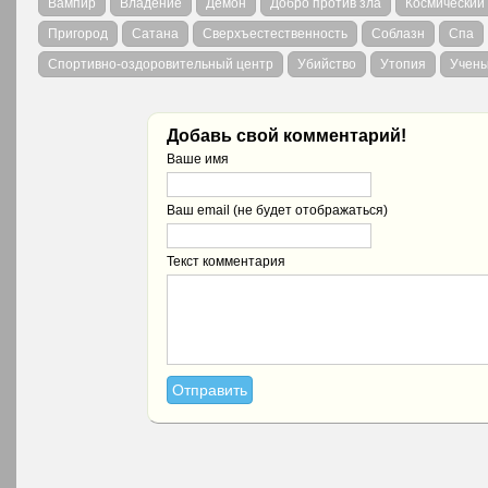
Вампир
Владение
Демон
Добро против зла
Космический
Пригород
Сатана
Сверхъестественность
Соблазн
Спа
Спортивно-оздоровительный центр
Убийство
Утопия
Учен
Добавь свой комментарий!
Ваше имя
Ваш email (не будет отображаться)
Текст комментария