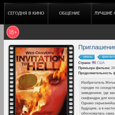
Приглашение
ужасы
фантаст
Страна:
США
Премьера фильма:
24
Продолжительность 
Изобретатель Мэть
городке по соседст
заведением, где за
скафандра для косм
Однако серьезнейши
будущем, а в насто
обосновалась сама