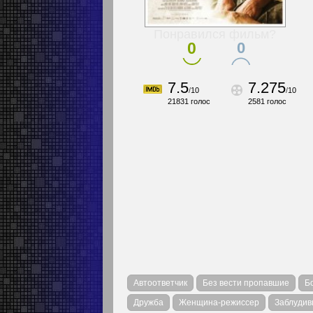
Понравился фильм?
0
0
7.5
7.275
/
10
/
10
21831
голос
2581
голос
Автоответчик
Без вести пропавшие
Б
Дружба
Женщина-режиссер
Заблуди