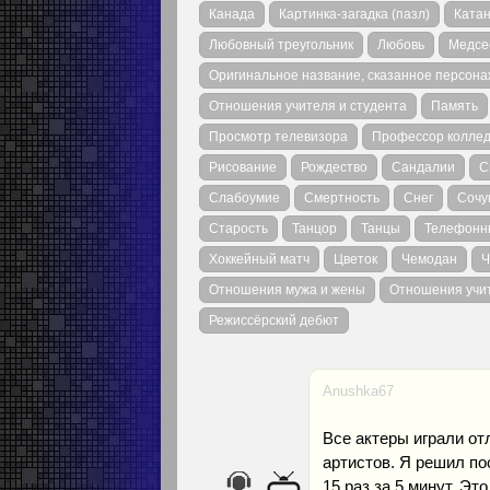
Канада
Картинка-загадка (пазл)
Катан
Любовный треугольник
Любовь
Медсе
Оригинальное название, сказанное персон
Отношения учителя и студента
Память
Просмотр телевизора
Профессор колле
Рисование
Рождество
Сандалии
С
Слабоумие
Смертность
Снег
Сочу
Старость
Танцор
Танцы
Телефонн
Хоккейный матч
Цветок
Чемодан
Ч
Отношения мужа и жены
Отношения учит
Режиссёрский дебют
Anushka67
Все актеры играли от
артистов. Я решил по
15 раз за 5 минут. Эт