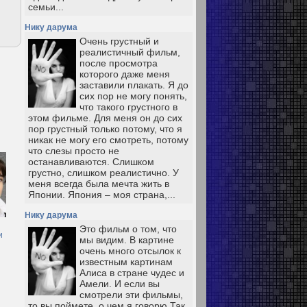
семьи...
Нику дарума
Очень грустный и
реалистичный фильм,
после просмотра
которого даже меня
заставили плакать. Я до
сих пор не могу понять,
что такого грустного в
этом фильме. Для меня он до сих
пор грустный только потому, что я
никак не могу его смотреть, потому
что слезы просто не
останавливаются. Слишком
грустно, слишком реалистично. У
меня всегда была мечта жить в
Японии. Япония – моя страна,...
Нику дарума
Это фильм о том, что
и
мы видим. В картине
очень много отсылок к
известным картинам
Алиса в стране чудес и
Амели. И если вы
смотрели эти фильмы,
то вы поймете, о чем я говорю Так