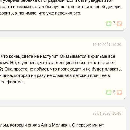
ы уберечь ребенка от страданий. Если бы я увидел этот
са, то возможно, стал бы лучше относиться к своей дочери.
ворить, я понимаю, что уже пережил это.
7
16.12.2021, 10:36
, что конец света не наступит. Оказывается в фильме все
чему. Но, я уверена, что эта женщина не из тех кто станет
?) Она просто не поймет, что происходит и не будет плакать.
нщина, которая ни разу не слышала детский плач, не в
ысл фильма.
6
28.01.2020, 10:48
льм, который сняла Анна Меликян. С первых минут