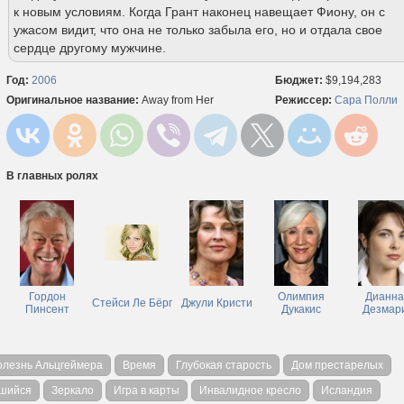
к новым условиям. Когда Грант наконец навещает Фиону, он с
ужасом видит, что она не только забыла его, но и отдала свое
сердце другому мужчине.
Год:
2006
Бюджет:
$9,194,283
Оригинальное название:
Away from Her
Режиссер:
Сара Полли
В главных ролях
Гордон
Олимпия
Дианна
Стейси Ле Бёрг
Джули Кристи
Пинсент
Дукакис
Дезмар
олезнь Альцгеймера
Время
Глубокая старость
Дом престарелых
вшийся
Зеркало
Игра в карты
Инвалидное кресло
Исландия