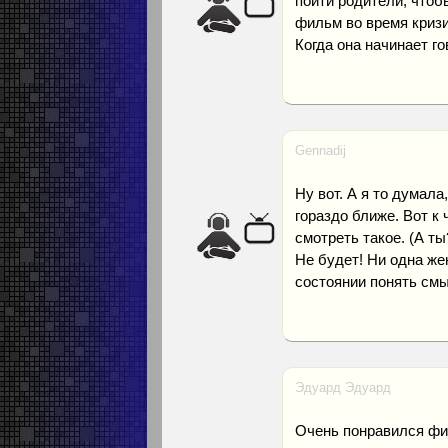
пойти родители, чтоб
фильм во время кризи
Когда она начинает го
Gennadij
Ну вот. А я то думала
гораздо ближе. Вот к 
смотреть такое. (А ты
Не будет! Ни одна же
состоянии понять см
Эдуард Эдуард
Очень понравился фи