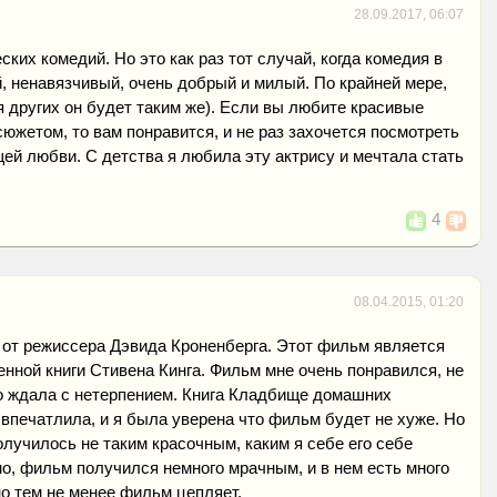
28.09.2017, 06:07
ких комедий. Но это как раз тот случай, когда комедия в
, ненавязчивый, очень добрый и милый. По крайней мере,
я других он будет таким же). Если вы любите красивые
южетом, то вам понравится, и не раз захочется посмотреть
ей любви. С детства я любила эту актрису и мечтала стать
4
08.04.2015, 01:20
 от режиссера Дэвида Кроненберга. Этот фильм является
нной книги Стивена Кинга. Фильм мне очень понравился, не
его ждала с нетерпением. Книга Кладбище домашних
впечатлила, и я была уверена что фильм будет не хуже. Но
получилось не таким красочным, каким я себе его себе
о, фильм получился немного мрачным, и в нем есть много
о тем не менее фильм цепляет.