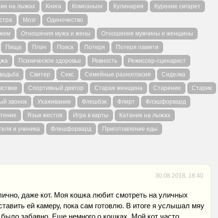
ие на лыжах
Книга
Компаньон
Кулинария
Курение сигарет
стра
Мозг
Одиночество
ажем
Отношения мужа и жены
Отношения мужчины и женщины
Пища
Плач
Поиск
Потеря
Потеря памяти
джа
Психическое здоровье
Ревность
Режиссер-сценарист
вадьба
Свитер
Секс
Семейные разногласия
Сиделка
вствие
Спортивный диктор
Старая женщина
Старение
Старик
ый звонок
Ухаживание
Флешбэк
Флирт
Флэшфорвард
тение
Язык жестов
Игра в карты
Катание на лыжах
еля и ученика
Флешфорвард
Приготовление еды
30.08.2018, 18:40
лично, даже кот. Моя кошка любит смотреть на уличных
ставить ей камеру, пока сам готовлю. В итоге я услышал мяу
о было забавно. Еще немного о кошках. Мой кот часто