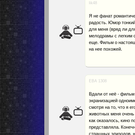
lik48
Я не фанат романтичес
радость. Юмор тонкий
для меня (вряд ли дл
мелодрамы с легким с
еще. Фильм о настоящ
на нее похожей.
ЕВА 1308
Вдали от неё - фильм
экранизацией одноиме
смотря на то, что я 
животных меня очень 
как оказалось, кино 
представляла. Конечн
страшных эпизодов, н