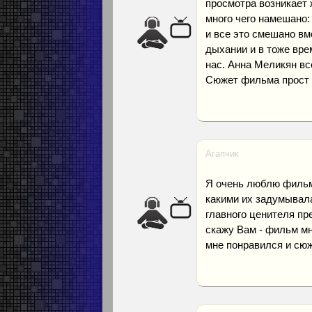
просмотра возникает 
много чего намешано:
и все это смешано вм
дыхании и в тоже вре
нас. Анна Меликян вс
Сюжет фильма прост 
Агапчик
Я очень люблю фильмы
какими их задумывала
главного ценителя пр
скажу Вам - фильм мн
мне понравился и сюже