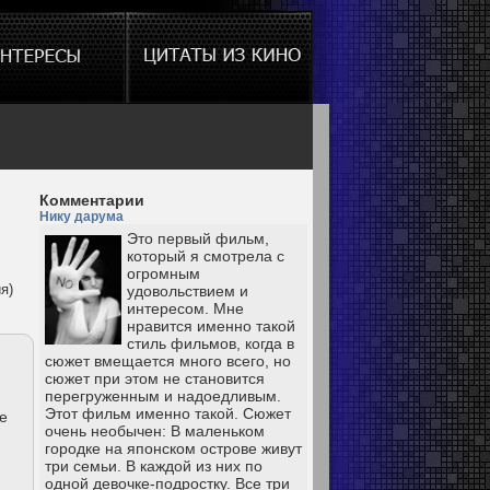
Комментарии
Нику дарума
Это первый фильм,
который я смотрела с
огромным
я)
удовольствием и
интересом. Мне
нравится именно такой
стиль фильмов, когда в
сюжет вмещается много всего, но
сюжет при этом не становится
перегруженным и надоедливым.
Этот фильм именно такой. Сюжет
е
очень необычен: В маленьком
городке на японском острове живут
три семьи. В каждой из них по
одной девочке-подростку. Все три