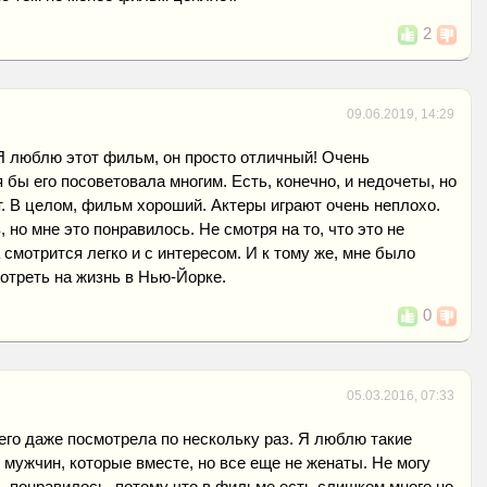
2
09.06.2019, 14:29
Я люблю этот фильм, он просто отличный! Очень
 бы его посоветовала многим. Есть, конечно, и недочеты, но
ет. В целом, фильм хороший. Актеры играют очень неплохо.
 но мне это понравилось. Не смотря на то, что это не
 смотрится легко и с интересом. И к тому же, мне было
отреть на жизнь в Нью-Йорке.
0
05.03.2016, 07:33
его даже посмотрела по нескольку раз. Я люблю такие
 мужчин, которые вместе, но все еще не женаты. Не могу
нь понравилось, потому что в фильме есть слишком много но,