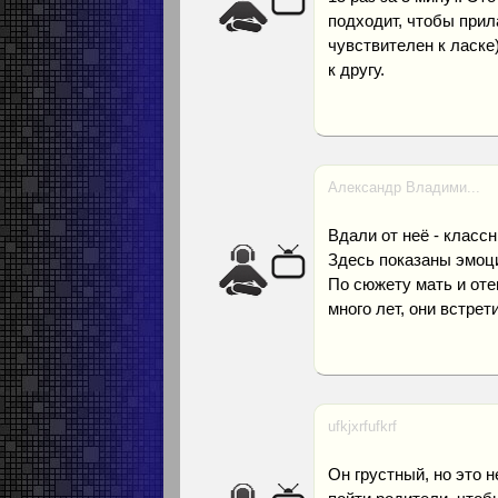
подходит, чтобы прил
чувствителен к ласке)
к другу.
Александр Владими...
Вдали от неё - класс
Здесь показаны эмоци
По сюжету мать и оте
много лет, они встрет
ufkjxrfufkrf
Он грустный, но это 