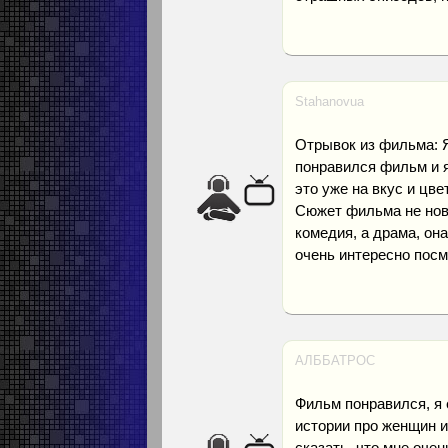
Stahanovua
Отрывок из фильма: 
понравился фильм и я
это уже на вкус и цв
Сюжет фильма не нов,
комедия, а драма, она
очень интересно посм
АЛББАТРОС
Фильм понравился, я 
истории про женщин и
сказать, что мне оче