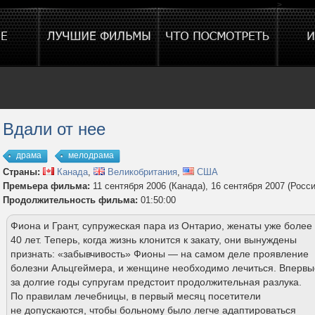
>
Вдали от нее
драма
мелодрама
Страны:
Канада
,
Великобритания
,
США
Премьера фильма:
11 сентября 2006 (Канада), 16 сентября 2007 (Росси
Продолжительность фильма:
01:50:00
Фиона и Грант, супружеская пара из Онтарио, женаты уже более
40 лет. Теперь, когда жизнь клонится к закату, они вынуждены
признать: «забывчивость» Фионы — на самом деле проявление
болезни Альцгеймера, и женщине необходимо лечиться. Впервы
за долгие годы супругам предстоит продолжительная разлука.
По правилам лечебницы, в первый месяц посетители
не допускаются, чтобы больному было легче адаптироваться