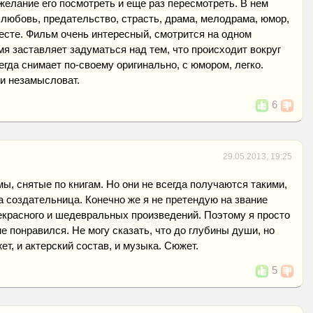
желание его посмотреть и еще раз пересмотреть. В нем
 любовь, предательство, страсть, драма, мелодрама, юмор,
есте. Фильм очень интересный, смотрится на одном
мя заставляет задуматься над тем, что происходит вокруг
егда снимает по-своему оригинально, с юмором, легко.
и незамысловат.
6
29.05.2013, 19:25
, снятые по книгам. Но они не всегда получаются такими,
 создательница. Конечно же я не претендую на звание
екрасного и шедевральных произведений. Поэтому я просто
е понравился. Не могу сказать, что до глубины души, но
т, и актерский состав, и музыка. Сюжет.
5