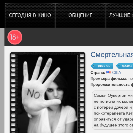
Смертельная
триллер
драма
Страна:
США
Премьера фильма:
не
Продолжительность 
Семья Оувертон жил
не погибла их мале
с потерей дочери и
психотерапевта Кэт
оправиться от удара
на будущее этого с