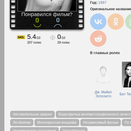
Год:
1997
Оригинальное названи
Понравился фильм?
0
0
5.4
0
/
10
/
10
207
голос
29
голос
В главных ролях
Дж. Майкл
Бет Те
Эспозито
Автомобильная авария
Видеофильм кинематографического качест
Лесбиянки
Многократная концовка
Независимый фильм
По 
Человеческие отношения
Шизофрения