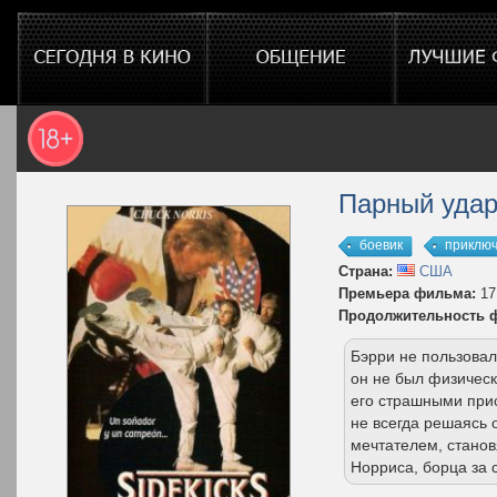
Парный уда
боевик
приклю
Страна:
США
Премьера фильма:
17
Продолжительность 
Бэрри не пользовал
он не был физическ
его страшными прис
не всегда решаясь о
мечтателем, стано
Норриса, борца за 