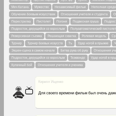
Меч Катана
Мужество
Независимый фильм
Неполная средн
Обучение боевым искусствам
Отношения учителя и студента
О
Перестрелка
Пистолет
Погоня
Подвесная груша
Подрос
Подросток, дерущийся со взрослым
Полуавтоматический пистоле
Реверсивная съемка
Решающая схватка
Ролевая модель
Ср
Турнир
Турнир боевых искусств
Тъ
Удар ногой в прыжке
Ч
Экшен-сцена в самом начале
Битва рука об руку
Отношения учи
Подросток, дерущийся со взрослым
Тхэквондо
Удар ногой в пр
Кулачный бой
Отношения учителя и ученика
Кирилл Ищенко
Для своего времени фильм был очень даже