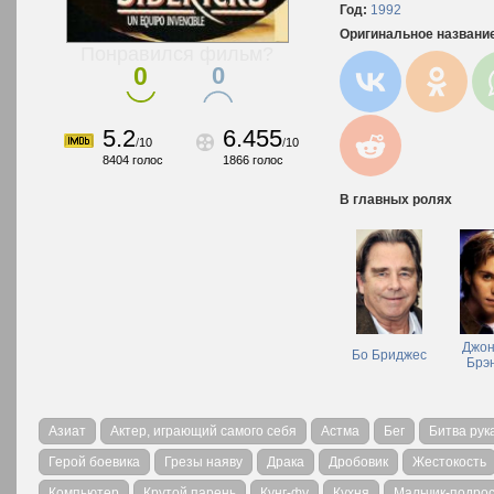
Год:
1992
Оригинальное названи
Понравился фильм?
0
0
5.2
6.455
/
10
/
10
8404
голос
1866
голос
В главных ролях
Джон
Бо Бриджес
Брэ
Азиат
Актер, играющий самого себя
Астма
Бег
Битва рука
Герой боевика
Грезы наяву
Драка
Дробовик
Жестокость
Компьютер
Крутой парень
Кунг-фу
Кухня
Мальчик-подрос