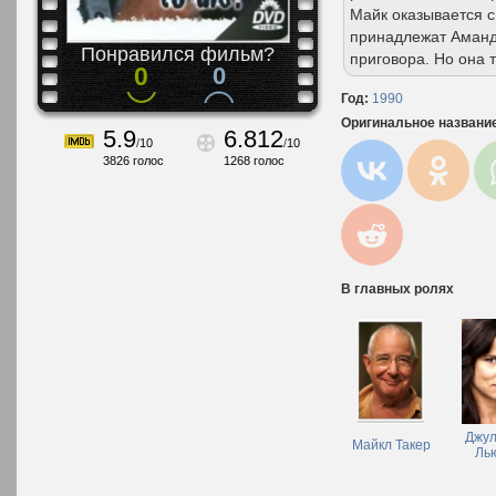
Майк оказывается с
принадлежат Аманд
Понравился фильм?
приговора. Но она 
0
0
Год:
1990
Оригинальное названи
5.9
6.812
/
10
/
10
3826
голос
1268
голос
В главных ролях
Джул
Майкл Такер
Ль