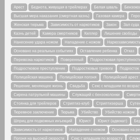
Арест
Беднота, живущая в трейлерах
Белая шваль
Бензоко
Высшая мера наказания (смертная казнь)
Газовая камера
Геро
Женская тюрьма
Зависимость от наркотиков
Закон
Зал суда
Казнь детей
Камера смертников
Киллер
Лишение свободы
Нанесение удара ножом
Нападение с ножом
Наркозависимост
Основано на реальных событиях
Оставление ребенка
Отказ
Перевозка наркотиков
Поверенный
Подростковая преступност
Подростковое преступление
Подростковые тревоги
Подросток
Полицейская машина
Полицейская погоня
Полицейский арест
Решение, меняющее жизнь
Свадьба
Секс с младшим по возрас
Сирена патрульной машины
Служащий с бензоколонки
Смертн
Стоянка для трейлеров
Стриптиз-клуб
Стриптизерша
Суте
Тюремное заключение
Тюрьма
Убийство
Убийство ножом
Шприц для подкожных инъекций
Юрист
Юрист (адвокат)
Бе
Зависимость от наркотиков
Нападение с ножом
Основано на р
Погоня на высокой скорости
Секс с младшим по возрасту
Служа