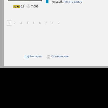
чепухой.
Читать далее
6.8
7.009
1
2
3
4
5
6
7
8
9
Контакты
Соглашение