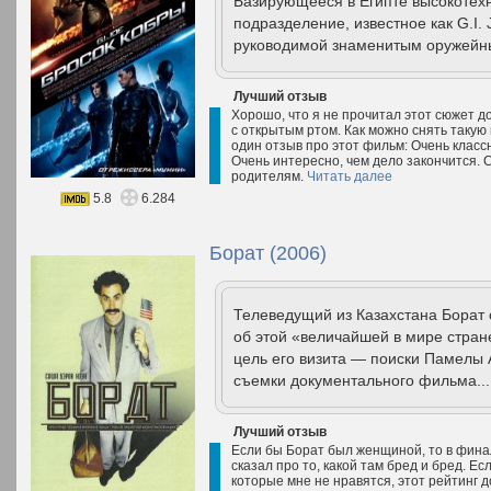
Базирующееся в Египте высокотех
подразделение, известное как G.I.
руководимой знаменитым оружейн
Лучший отзыв
Хорошо, что я не прочитал этот сюжет 
с открытым ртом. Как можно снять такую
один отзыв про этот фильм: Очень клас
Очень интересно, чем дело закончится.
родителям.
Читать далее
5.8
6.284
Борат (2006)
Телеведущий из Казахстана Борат 
об этой «величайшей в мире стране
цель его визита — поиски Памелы 
съемки документального фильма...
Лучший отзыв
Если бы Борат был женщиной, то в финале
сказал про то, какой там бред и бред. Е
которые мне не нравятся, этот рейтинг 