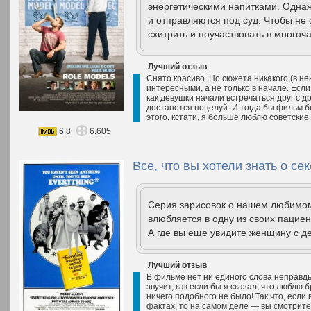
энергетическими напитками. Однаж
и отправляются под суд. Чтобы не
схитрить и поучаствовать в многоч
Лучший отзыв
Снято красиво. Но сюжета никакого (в 
интересными, а не только в начале. Если
как девушки начали встречаться друг с др
достанется поцелуй. И тогда бы фильм б
этого, кстати, я больше люблю советские.
6.8
6.605
Все, что вы хотели знать о се
Серия зарисовок о нашем любимом
влюбляется в одну из своих пациен
А где вы еще увидите женщину с д
Лучший отзыв
В фильме нет ни единого слова неправды
звучит, как если бы я сказал, что люблю
ничего подобного не было! Так что, есл
фактах, то на самом деле — вы смотрите