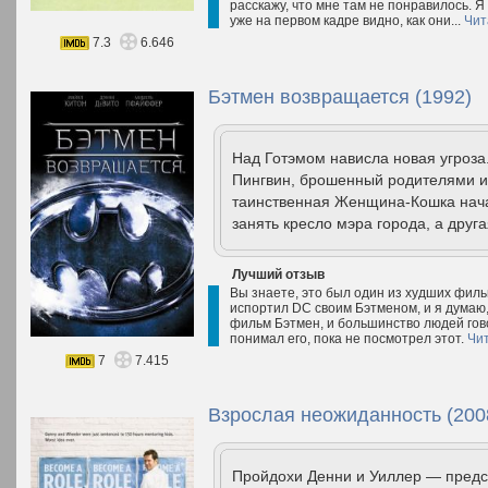
расскажу, что мне там не понравилось. Я
уже на первом кадре видно, как они...
Чит
7.3
6.646
Бэтмен возвращается (1992)
Над Готэмом нависла новая угроза
Пингвин, брошенный родителями и
таинственная Женщина-Кошка начал
занять кресло мэра города, а друга
Лучший отзыв
Вы знаете, это был один из худших филь
испортил DC своим Бэтменом, и я думаю
фильм Бэтмен, и большинство людей гово
понимал его, пока не посмотрел этот.
Чи
7
7.415
Взрослая неожиданность (200
Пройдохи Денни и Уиллер — предс