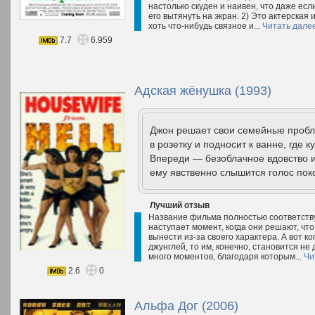
настолько скуден и наивен, что даже есл
его вытянуть на экран. 2) Это актерская 
хоть что-нибудь связное и...
Читать дале
7.7
6.959
Адская жёнушка (1993)
Джон решает свои семейные проб
в розетку и подносит к ванне, где 
Впереди — безоблачное вдовство и 
ему явственно слышится голос поко
Лучший отзыв
Название фильма полностью соответству
наступает момент, когда они решают, что 
вынести из-за своего характера. А вот ко
джунглей, то им, конечно, становится не
много моментов, благодаря которым...
Чи
2.6
0
Альфа Дог (2006)