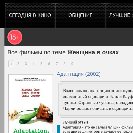
Все фильмы по теме
Женщина в очках
1
2
3
4
5
6
7
8
9
Адаптация (2002)
Взявшись за адаптацию книги жур
знаменитый сценарист Чарли Кауф
тупике. Странные чувства, овладе
Чарли решает описать в сценарии.
Лучший отзыв
Адаптация - это не самый лучший фильм 
есть две вещи, которые делают ее такой