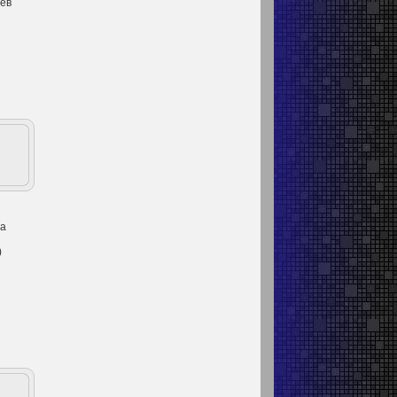
оев
на
)