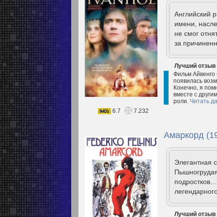
Английский р
имени, насле
не смог отнят
за причиненн
Лучший отзыв
Фильм Айвенго 
появилась возм
Конечно, я пом
вместе с други
роли.
Читать д
6.7
7.232
Амаркорд (1
Элегантная 
Пышногрудая 
подростков…
легендарного
Лучший отзыв