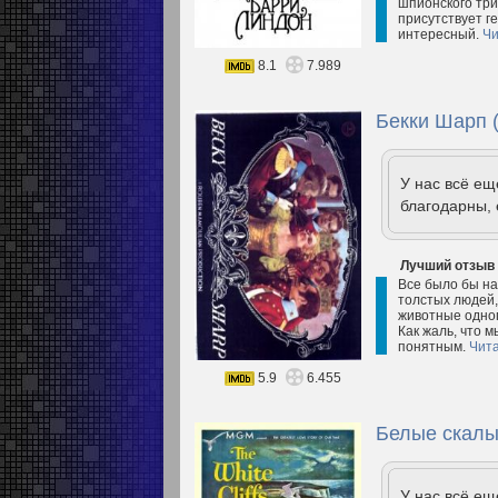
шпионского три
присутствует г
интересный.
Чи
8.1
7.989
Бекки Шарп 
У нас всё е
благодарны, 
Лучший отзыв
Все было бы на
толстых людей, 
животные одного
Как жаль, что 
понятным.
Чита
5.9
6.455
Белые скалы
У нас всё е