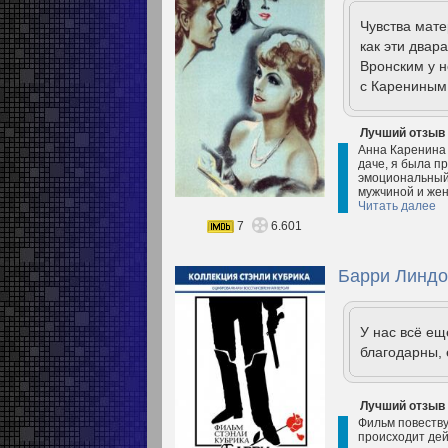
Чувства мат
как эти двар
Вронским у н
с Карениным 
Лучший отзыв
Анна Каренина 
даче, я была п
эмоциональный.
мужчиной и жен
Читать далее
7
6.601
Барри Линдо
У нас всё е
благодарны, 
Лучший отзыв
Фильм повеству
происходит дейс