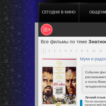
Все фильмы по теме
Знатно
1
2
3
4
5
6
7
8
9
10
11
Муки и радос
События филь
рассказывает
и поэта Мике
четырехлетни
Лучший отзыв
После просмотр
начался мой бу