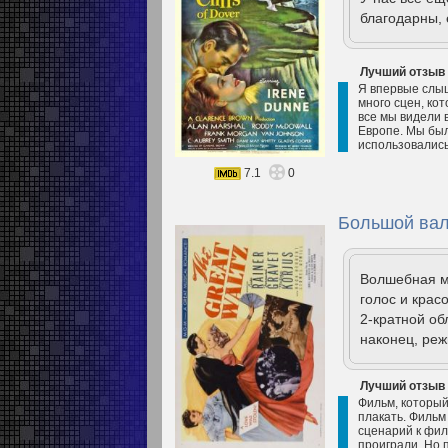
благодарны, 
Лучший отзыв
Я впервые слыш
много сцен, ко
все мы видели в
Европе. Мы был
использовались
7.1
0
Большой вал
Волшебная му
голос и крас
2-кратной о
наконец, реж
Лучший отзыв
Фильм, который
плакать. Фильм
сценарий к фил
проиграли. Но 