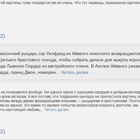
той картины тоже покажутся им не очень. Что тут скажешь, гениальная картин
2)
саксонский рыцарь сэр Уилфред из Айвенго инкогнито возвращаетс
Третьего Крестового похода, чтобы собрать деньги для выкупа коро
да Львиное Сердце из австрийского плена. В Англии Айвенго узнае
арда, принц Джон, намерен...
Читать далее
 не понравился вообще. Ни одного героя с хорошим сердцем и добрым взгля
 всем актерам. А все потому, что тогдашняя цензура не пропустила картину, к
любовь между двумя враждующими кланами — рыцарями и крестьянами. Поэт
им на экране, это какие-то жалкие попытки режиссеров показать зрителю, как
ть настоящая любовь,...
Читать далее
2)