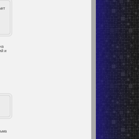
ает
на
ий и
льма