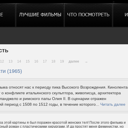
>
сть
12
13
14
15
16
17
18
19
далее
→
ти (1965)
ма относят нас к периоду пика Высокого Возрождения. Кинолента
 о конфликте итальянского скульптора, живописца, архитектора
ланджело и римского папы Олия II. В сценарии отражен
й период с 1508 по 1512 годы, в течение которого...
Читать далее
а этой картины я был поражен красотой женских тел! После этого фильма и
рный роман с пластическими хирургами. И да простят меня феминистки, но