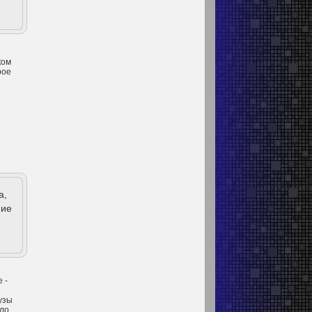
ком
рое
е
а,
ние
 -
узы
ыло