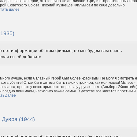
ллера. Главные герои, это конечно же англичане. Среди второстепенных гер
ерой Советского Союза Николай Кузнецов. Фильм сам по себе довольно
тать далее
(1935)
щё нет информации об этом фильме, но мы будем вам очень
если вы её добавите.
много лучше, если б главный герой был более красивым. Не могу я смотреть 
хоть убейте! О, как бы я хотела быть такой стройной, как моя кошка! Мы все -
 класса, просто у некоторых есть перья, а у других - нет. (Альберт Эйнштейн
мы поздно понимаем, насколько важна семья. В детстве все кажется простым и
ть далее
 Дувра (1944)
щё нет информации об этом фильме, но мы будем вам очень