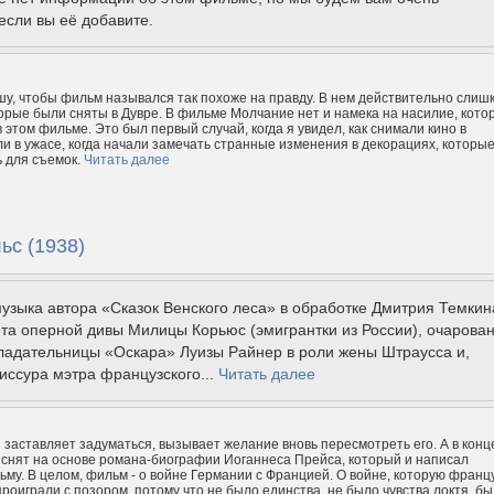
если вы её добавите.
у, чтобы фильм назывался так похоже на правду. В нем действительно слиш
торые были сняты в Дувре. В фильме Молчание нет и намека на насилие, кото
 этом фильме. Это был первый случай, когда я увидел, как снимали кино в
и в ужасе, когда начали замечать странные изменения в декорациях, которы
 для съемок.
Читать далее
ьс (1938)
зыка автора «Сказок Венского леса» в обработке Дмитрия Темкин
ота оперной дивы Милицы Корьюс (эмигрантки из России), очарова
бладательницы «Оскара» Луизы Райнер в роли жены Штраусса и,
иссура мэтра французского...
Читать далее
 заставляет задуматься, вызывает желание вновь пересмотреть его. А в конце
 снят на основе романа-биографии Иоганнеса Прейса, который и написал
ьму. В целом, фильм - о войне Германии с Францией. О войне, которую франц
проиграли с позором, потому что не было единства, не было чувства локтя, б