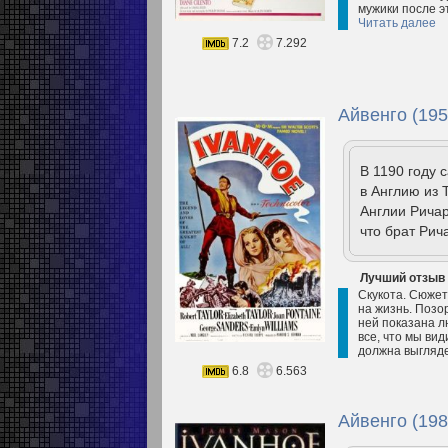
мужики после э
Читать далее
7.2
7.292
Айвенго (195
В 1190 году 
в Англию из 
Англии Ричар
что брат Рич
Лучший отзыв
Скукота. Сюжет
на жизнь. Позор
ней показана 
все, что мы вид
должна выгляде
6.8
6.563
Айвенго (198