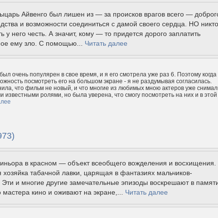
ыцарь Айвенго был лишен из — за происков врагов всего — доброг
дства и возможности соединиться с дамой своего сердца. НО никт
ь у него честь. А значит, кому — то придется дорого заплатить
ое ему зло. С помощью...
Читать далее
был очень популярен в свое время, и я его смотрела уже раз 6. Поэтому когда
ожность посмотреть его на большом экране - я не раздумывая согласилась.
нила, что фильм не новый, и что многие из любимых мною актеров уже снимал
ми известными ролями, но была уверена, что смогу посмотреть на них и в этой
алее
973)
синьора в красном — объект всеобщего вожделения и восхищения.
хозяйка табачной лавки, царящая в фантазиях мальчиков-
 Эти и многие другие замечательные эпизоды воскрешают в памят
 мастера кино и оживают на экране,...
Читать далее