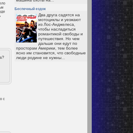
машина охоты на...
ело
ьм
Беспечный ездок
рде
Два друга садятся на
ь
мотоциклы и уезжают
из Лос-Анджелеса,
чтобы насладиться
романтикой свободы и
путешествия. Но чем
дальше они едут по
просторам Америки, тем более
ясно им становится, что свободные
а?
люди родине не нужны...
о с