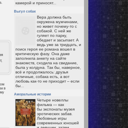
а.
камерой и приносят...
Выгул собак
Вера должна быть
окружена мужчинами,
но живет почему-то с
собакой. С ней же
гуляет по парку,
обедает и засыпает. А
ведь уже за тридцать, и
я
поиск героя ее романа вошел в
критическую фазу. Она даже
ля
заполнила анкету на сайте
т,
знакомств, сходила на свидание,
была у колдуна. Так бы, наверное,
всё и продолжалось: друзья
отличные, собака есть, а вот
любовь как-то не приходит – если
дом
бы...
ак в
ому
Аморальные истории
Четыре новеллы
фильма — как
бы экспонаты музея
эротических забав.
Любовные игры
современных юношей
и девушек, затем