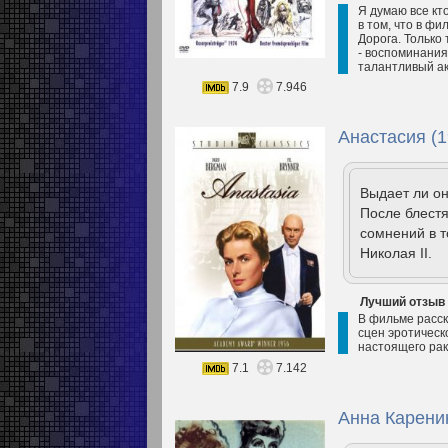
Я думаю все кт
в том, что в ф
Дорога. Только
- воспоминания
талантливый ак
7.9
7.946
Анастасия (1
Выдает ли он
После блестя
сомнений в т
Николая II.
Лучший отзыв
В фильме расск
сцен эротическ
настоящего рак
7.1
7.142
Анна Карени