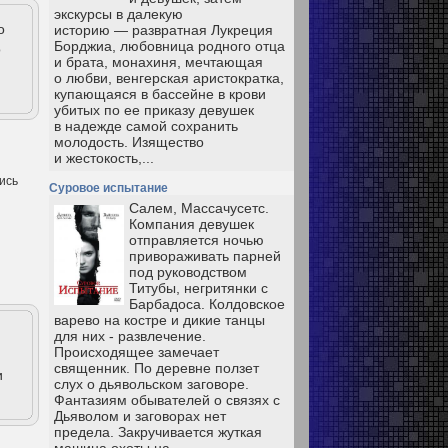
экскурсы в далекую
о
историю — развратная Лукреция
Борджиа, любовница родного отца
о
и брата, монахиня, мечтающая
о любви, венгерская аристократка,
купающаяся в бассейне в крови
убитых по ее приказу девушек
в надежде самой сохранить
молодость. Изящество
и жестокость,...
ись
Суровое испытание
Салем, Массачусетс.
Компания девушек
отправляется ночью
привораживать парней
под руководством
Титубы, негритянки с
Барбадоса. Колдовское
варево на костре и дикие танцы
для них - развлечение.
Происходящее замечает
священник. По деревне ползет
и
слух о дьявольском заговоре.
Фантазиям обывателей о связях с
Дьяволом и заговорах нет
предела. Закручивается жуткая