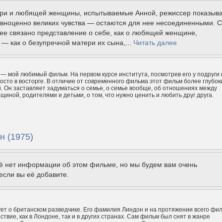
ери и любящей женщины, испытываемые Анной, режиссер показыв
авноценно великих чувства — остаются для нее несоединенными. С
ее связано представление о себе, как о любящей женщине,
— как о безупречной матери их сына,...
Читать далее
— мой любимый фильм. На первом курсе института, посмотрев его у подруги 
росто в восторге. В отличие от современного фильма этот фильм более глубок
 Он заставляет задуматься о семье, о семье вообще, об отношениях между
щиной, родителями и детьми, о том, что нужно ценить и любить друг друга.
н (1975)
щё нет информации об этом фильме, но мы будем вам очень
если вы её добавите.
ет о британском разведчике. Его фамилия Линдон и на протяжении всего фи
твие, как в Лондоне, так и в других странах. Сам фильм был снят в жанре