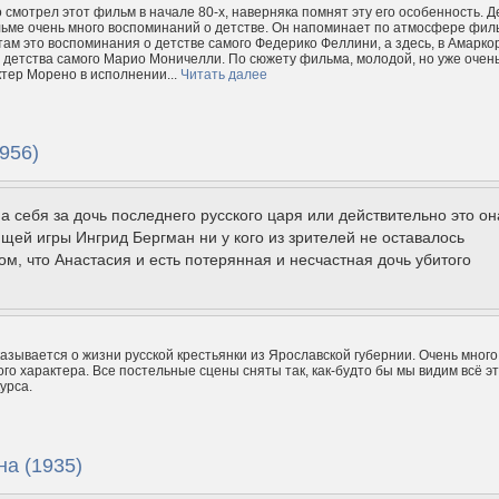
о смотрел этот фильм в начале 80-х, наверняка помнят эту его особенность. Д
ильме очень много воспоминаний о детстве. Он напоминает по атмосфере фил
 там это воспоминания о детстве самого Федерико Феллини, а здесь, в Амарко
 детства самого Марио Моничелли. По сюжету фильма, молодой, но уже очен
тер Морено в исполнении...
Читать далее
956)
а себя за дочь последнего русского царя или действительно это он
щей игры Ингрид Бергман ни у кого из зрителей не оставалось
ом, что Анастасия и есть потерянная и несчастная дочь убитого
азывается о жизни русской крестьянки из Ярославской губернии. Очень много
ого характера. Все постельные сцены сняты так, как-будто бы мы видим всё эт
урса.
на (1935)