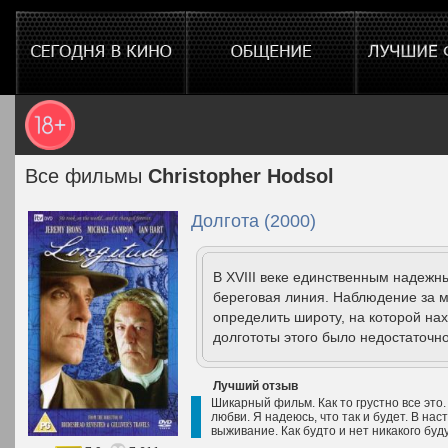
Все фильмы
Christopher Hodsol
Долгота (2000)
В XVIII веке единственным надежн
береговая линия. Наблюдение за 
определить широту, на которой на
долгототы этого было недостаточно
Лучший отзыв
Шикарный фильм. Как то грустно все это.
любви. Я надеюсь, что так и будет. В н
выживание. Как будто и нет никакого буд