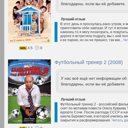
благодарны, если вы её добавите.
Лучший отзыв
В этот день я проснулась рано утром, и м
приготовила себе завтрак. И тут я вспомн
наконец-то я могу позагорать, и покупат
дороге я встретила подругу, мы с ней пог
к ее парню, но он не пришел, так как...
Чи
4.5
0
Футбольный тренер 2 (2008)
У нас всё ещё нет информации об
благодарны, если вы её добавите.
Лучший отзыв
Футбольный тренер 2 - российский филь
снят по мотивам повести Олега Куваева Т
курорте Сочи. После распада СССР и на
школа Буревестник, в которой учились м
закрытия и расформирования.
Читать д