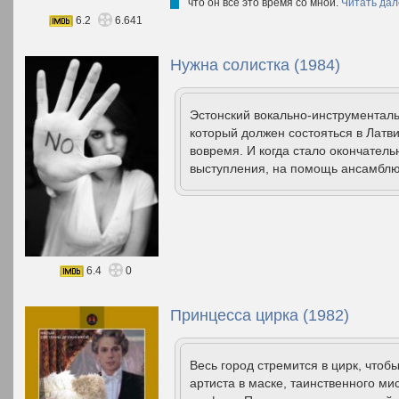
что он все это время со мной.
Читать дал
6.2
6.641
Нужна солистка (1984)
Эстонский вокально-инструменталь
который должен состояться в Латв
вовремя. И когда стало окончатель
выступления, на помощь ансамблю
6.4
0
Принцесса цирка (1982)
Весь город стремится в цирк, что
артиста в маске, таинственного ми