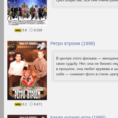
срез общества. Все они очень разн
5.9
6.539
Ретро втроем (1998)
В центре этого фильма — женщина
свою судьбу. Нет, она не бизнес-л
в прошлое, она любит кружева и шл
себя — снимает фото в стиле «ретр
6.2
6.671
Какая чудная игра (1995)