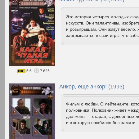
Это история четырех молодых люд
искусств. Они талантливы, изобре
и розыгрышам. Они живут весело, х
заигрываются в свои игры, что заб
6.6
7.625
Анкор, еще анкор! (1993)
Фильм о любви. О лейтенанте, ко
полковника. Полковник живет межд
две жены — старая, с довоенных ле
и в которую влюбился без памяти.