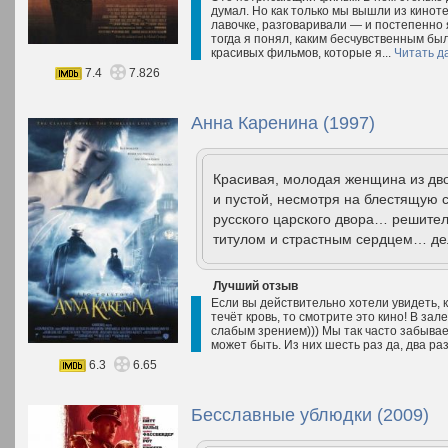
думал. Но как только мы вышли из киноте
лавочке, разговаривали — и постепенно я
тогда я понял, каким бесчувственным был
красивых фильмов, которые я...
Читать д
7.4
7.826
Анна Каренина (1997)
Красивая, молодая женщина из дво
и пустой, несмотря на блестящую 
русского царского двора… решите
титулом и страстным сердцем… дел
Лучший отзыв
Если вы действительно хотели увидеть, к
течёт кровь, то смотрите это кино! В зал
слабым зрением))) Мы так часто забывае
может быть. Из них шесть раз да, два ра
6.3
6.65
Бесславные ублюдки (2009)