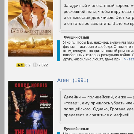
Загадочный и элегантный король м
роскошной яхты, чтобы в кругосвет
и от «хвоста» детективов. Этот хит
и он готов ее заплатить. В это же в
Лучший отзыв
Я хочу, чтобы Вы, наконец, включили гл
фильм — история о свободе. О том, что та
этом, следует говорить в самый романти
влюбленных, которых разлучила война. Он
другу, как сильно любят, даже при...
Читат
6.2
7.022
Агент (1991)
Делейни — полицейский, он же — 
«товар», ему пришлось убрать чле
полицейского. Однако, Грогана уда
предателя и сразиться с мафией.
Лучший отзыв