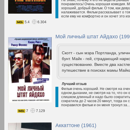
Не знаю, почему я его не видела раньше
понравилось! Очень хорошая комедия. Мн
хороший, добрый фильм. О том, как деву
налаживается. Фильм рассказывает о том,
если ему не комфортно и он хочет это из
5.4
6.304
Мой личный штат Айдахо (199
Скотт - сын мэра Портланда, уличн
бунт. Майк - гей, страдающий нарк
существованию. Вместе два хастле
путешествие в поисках мамы Майка
Лучший отзыв
Фильм очень хороший. Не смотря на оче
одном дыхании, не смотря на то, что он 
слишком длинный и надо было сократить
сократила до 2 часов 20 минут, тогда он 
понравился фильм и он меня тронул за..
7
7.129
Аккаттоне (1961)