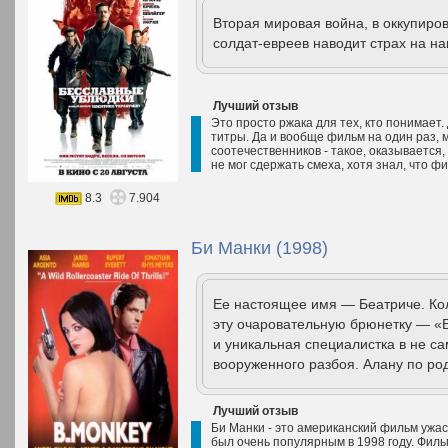
Вторая мировая война, в оккупир
солдат-евреев наводит страх на на
Лучший отзыв
Это просто ржака для тех, кто понимает.
титры. Да и вообще фильм на один раз, 
соотечественников - такое, оказывается
не мог сдержать смеха, хотя знал, что ф
8.3
7.904
Би Манки (1998)
Ее настоящее имя — Беатриче. Ко
эту очаровательную брюнетку — «
и уникальная специалистка в не с
вооруженного разбоя. Алану по род
Лучший отзыв
Би Манки - это американский фильм ужас
был очень популярным в 1998 году. Филь