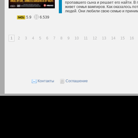
пропавшего сына и решает его найти. В п
живет семья вампиров. Как оказалось пот
людей. Они любили свою семью и приним
5.9
6.539
1
2
3
4
5
6
7
8
9
10
11
12
13
14
15
16
Контакты
Соглашение