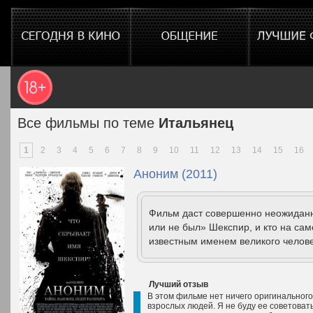
Все фильмы по теме
Итальянец
1
2
3
4
5
6
7
8
9
10
11
12
13
14
15
16
Аноним (2011)
Фильм даст совершенно неожиданны
или не был» Шекспир, и кто на са
известным именем великого челов
Лучший отзыв
В этом фильме нет ничего оригинального
взрослых людей. Я не буду ее советовать