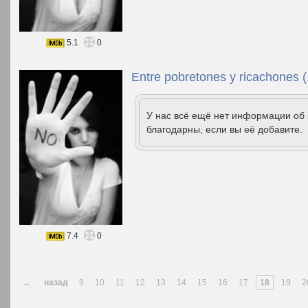
5.1
0
Entre pobretones y ricachones 
У нас всё ещё нет информации об
благодарны, если вы её добавите.
7.4
0
←
назад
9
10
11
12
13
14
15
16
17
18
19
2