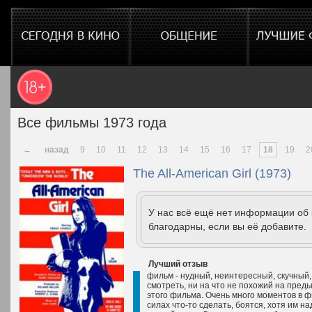
Все фильмы 1973 года
←
назад
9
10
11
12
13
14
15
16
17
18
19
2
The All-American Girl (1973)
У нас всё ещё нет информации об
благодарны, если вы её добавите.
Лучший отзыв
фильм - нудный, неинтересный, скучный,
смотреть, ни на что не похожий на пред
этого фильма. Очень много моментов в фи
силах что-то сделать, боятся, хотя им на