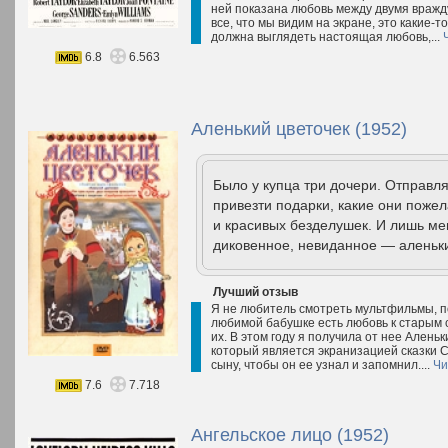
ней показана любовь между двумя враж
все, что мы видим на экране, это какие-
должна выглядеть настоящая любовь,...
6.8
6.563
Аленький цветочек (1952)
Было у купца три дочери. Отправл
привезти подарки, какие они поже
и красивых безделушек. И лишь ме
диковенное, невиданное — аленьки
Лучший отзыв
Я не любитель смотреть мультфильмы, по
любимой бабушке есть любовь к старым 
их. В этом году я получила от нее Ален
который является экранизацией сказки Се
сыну, чтобы он ее узнал и запомнил....
Чи
7.6
7.718
Ангельское лицо (1952)