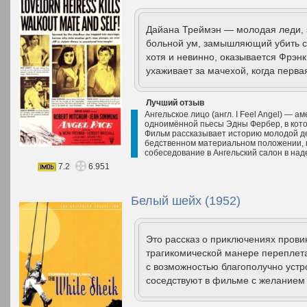
Дайана Треймэн — молодая леди, з
больной ум, замышляющий убить св
хотя и невинно, оказывается Фрэн
ухаживает за мачехой, когда перва
Лучший отзыв
Ангельское лицо (англ. I Feel Angel) — 
одноимённой пьесы Эдны Фербер, в кот
Фильм рассказывает историю молодой де
бедственном материальном положении, п
собеседование в Ангельский салон в на
7.2
6.951
Белый шейх (1952)
Это рассказ о приключениях прови
трагикомической манере переплета
с возможностью благополучно устр
соседствуют в фильме с желанием 