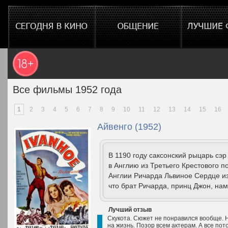
Все фильмы 1952 года
1
2
3
4
5
6
7
8
9
10
11
12
13
14
15
16
Айвенго (1952)
В 1190 году саксонский рыцарь сэ
в Англию из Третьего Крестового п
Англии Ричарда Львиное Сердце из 
что брат Ричарда, принц Джон, нам
Лучший отзыв
Скукота. Сюжет не понравился вообще. 
на жизнь. Позор всем актерам. А все пот