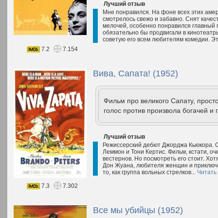
Лучший отзыв
Мне понравился. На фоне всех этих амер
смотрелось свежо и забавно. Снят качес
мелочей, особенно понравился главный г
обязательно бы продвигали в кинотеатры
советую его всем любителям комедии. Эт
7.2
7.154
Вива, Сапата! (1952)
Фильм про великого Сапату, прост
голос против произвола богачей и 
Лучший отзыв
Режиссерский дебют Джорджа Кьюкора. Съ
Леммон и Тони Кертис. Фильм, кстати, оч
вестернов. Но посмотреть его стоит. Хот
Дон Жуана, любителя женщин и приключе
то, как группа вольных стрелков...
Читать
7.3
7.302
Все мы убийцы (1952)