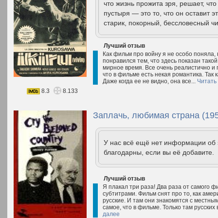
что жизнь прожита зря, решает, чт
пустыря — это то, что он оставит
старик, покорный, бессловесный чи
Лучший отзыв
Как фильм про войну я не особо поняла, 
понравился тем, что здесь показан тако
мирное время. Все очень реалистично и 
что в фильме есть некая романтика. Так к
Даже когда ее не видно, она все...
Читать
8.3
8.133
Заплачь, любимая страна (19
У нас всё ещё нет информации об
благодарны, если вы её добавите.
Лучший отзыв
Я плакал три раза! Два раза от самого ф
субтитрами. Фильм снят про то, как амер
русские. И там они знакомятся с местным
самое, что в фильме. Только там русских
далее