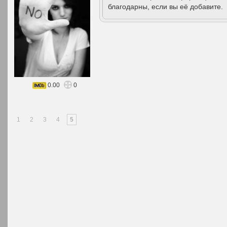
благодарны, если вы её добавите.
0.00
0
1
2
3
4
5