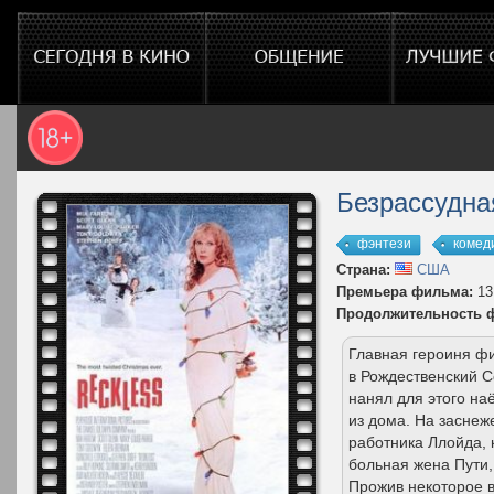
Безрассудна
фэнтези
комед
Страна:
США
Премьера фильма:
13
Продолжительность 
Главная героиня ф
в Рождественский С
нанял для этого на
из дома. На заснеж
работника Ллойда, 
больная жена Пути,
Прожив некоторое в