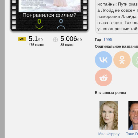
их тайны: Пути ока
а Ллойд не совсем т
Понравился фильм?
намерения Ллойда о
0
0
глаза глядят. Так 
узнавая разные тай
5.1
5.006
Год:
1995
/
10
/
10
475
голос
88
голос
Оригинальное названи
В главных ролях
Миа Фэрроу
Тони Г