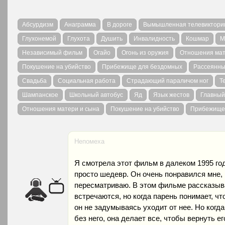
Абсурдизм
Анаграмма
В дороге
Вымышленная телевиктори
Глухонемой
Глухота
Душить
Инвалидность
Кошмар
М
Независимый фильм
Огайо
Огонь из оружия
Отношения мат
Покушение на убийство
Прибежище для бездомных
Рассеянны
Свадьба
Социальная работа
Страдающий параличом ног
Т
Шампанское
Школьный автобус
Яд
Язык жестов
Главный
Отношения матери и сына
Покушение на убийство
Прибежище
Непомеха
Я смотрела этот фильм в далеком 1995 году
просто шедевр. Он очень понравился мне, 
пересматриваю. В этом фильме рассказыва
встречаются, но когда парень понимает, ч
он не задумываясь уходит от нее. Но когда 
без него, она делает все, чтобы вернуть ег