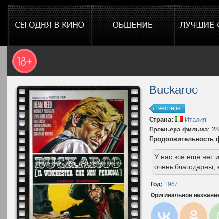
Buckaroo
вестерн
Страна:
Италия
Премьера фильма:
28
Продолжительность 
У нас всё ещё нет
очень благодарны, 
Год:
1967
Оригинальное названи