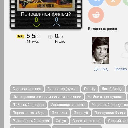
Понравился фильм?
0
0
В главных ролях
5.5
0
/
10
/
10
45
голос
9
голос
Дин Рид
Monika 
Быстрая реакция
Винчестер (ружье)
Ган-фу
Дикий Запад
Имя персонажа в оригинальном названии
Ковбои и преступники
Любовный интерес
Магазинная винтовка
Маленький городок н
Перестрелка в баре
Пистолет
Поцелуй
Преступная банда
Рыжеволосый человек
Салун
Спагетти-вестерн
Старый зап