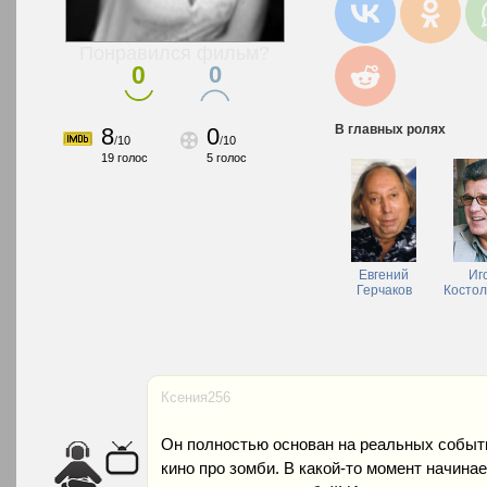
Понравился фильм?
0
0
В главных ролях
8
0
/
10
/
10
19
голос
5
голос
Евгений
Иг
Герчаков
Костол
Ксения256
Он полностью основан на реальных событи
кино про зомби. В какой-то момент начина