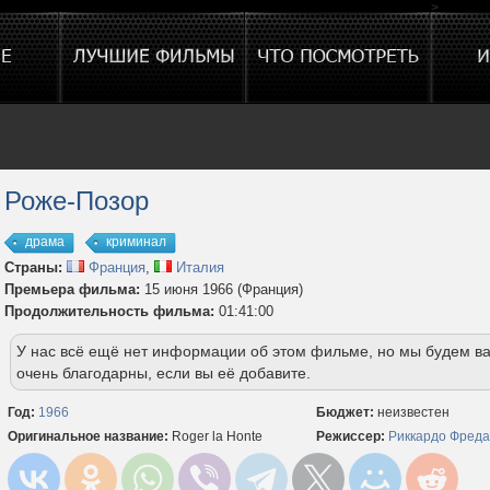
>
Роже-Позор
драма
криминал
Страны:
Франция
,
Италия
Премьера фильма:
15 июня 1966 (Франция)
Продолжительность фильма:
01:41:00
У нас всё ещё нет информации об этом фильме, но мы будем в
очень благодарны, если вы её добавите.
Год:
1966
Бюджет:
неизвестен
Оригинальное название:
Roger la Honte
Режиссер:
Риккардо Фреда