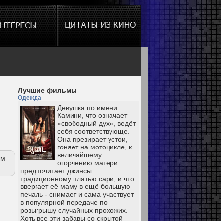
Лучшие фильмы
Одежда
Девушка по имени
Камини, что означает
«свободный дух», ведёт
себя соответствующе.
Она презирает устои,
гоняет на мотоцикле, к
величайшему
ам
огорчению матери
предпочитает джинсы
традиционному платью сари, и что
ввергает её маму в ещё большую
печаль - снимает и сама участвует
в популярной передаче по
розыгрышу случайных прохожих.
Хоть все эти забавы со скрытой