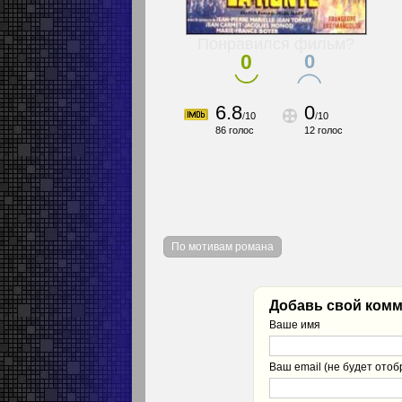
Понравился фильм?
0
0
6.8
0
/
10
/
10
86
голос
12
голос
По мотивам романа
Добавь свой комм
Ваше имя
Ваш email (не будет отоб