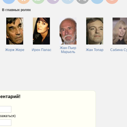
В главных ролях
Жан-Пьер
Жорж Жере
Ирен Папас
Жан Топар
Сабина С
Марьель
ентарий!
ражаться)