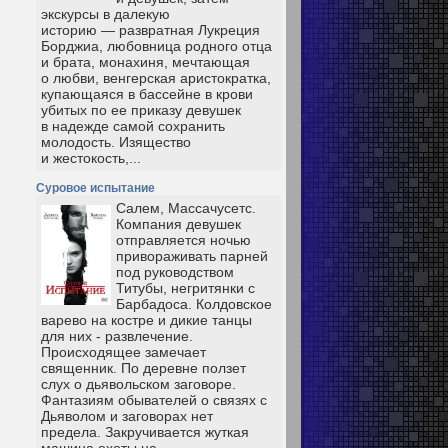
экскурсы в далекую
историю — развратная Лукреция
Борджиа, любовница родного отца
и брата, монахиня, мечтающая
о любви, венгерская аристократка,
купающаяся в бассейне в крови
убитых по ее приказу девушек
в надежде самой сохранить
молодость. Изящество
и жестокость,...
Суровое испытание
Салем, Массачусетс.
Компания девушек
отправляется ночью
привораживать парней
под руководством
Титубы, негритянки с
Барбадоса. Колдовское
варево на костре и дикие танцы
для них - развлечение.
Происходящее замечает
священник. По деревне ползет
слух о дьявольском заговоре.
Фантазиям обывателей о связях с
Дьяволом и заговорах нет
предела. Закручивается жуткая