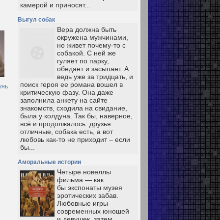
камерой и приносят...
Выгул собак
Вера должна быть
окружена мужчинами,
но живет почему-то с
собакой. С ней же
гуляет по парку,
обедает и засыпает. А
ведь уже за тридцать, и
поиск героя ее романа вошел в
унь
критическую фазу. Она даже
заполнила анкету на сайте
знакомств, сходила на свидание,
была у колдуна. Так бы, наверное,
всё и продолжалось: друзья
отличные, собака есть, а вот
любовь как-то не приходит – если
бы...
Аморальные истории
Четыре новеллы
фильма — как
бы экспонаты музея
эротических забав.
Любовные игры
современных юношей
и девушек, затем