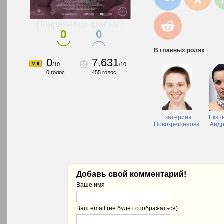
Понравился фильм?
0
0
В главных ролях
0
7.631
/
10
/
10
0
голос
455
голос
Екатерина
Екат
Новокрещенова
Андр
Добавь свой комментарий!
Ваше имя
Ваш email (не будет отображаться)