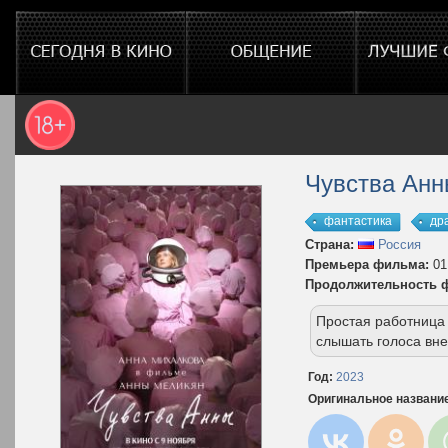
Чувства Анн
фантастика
др
Страна:
Россия
Премьера фильма:
01
Продолжительность 
Простая работница
слышать голоса вн
Год:
2023
Оригинальное названи