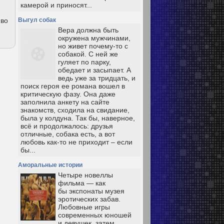
камерой и приносят...
 во
Выгул собак
Вера должна быть
окружена мужчинами,
но живет почему-то с
собакой. С ней же
гуляет по парку,
обедает и засыпает. А
ведь уже за тридцать, и
поиск героя ее романа вошел в
критическую фазу. Она даже
заполнила анкету на сайте
знакомств, сходила на свидание,
была у колдуна. Так бы, наверное,
всё и продолжалось: друзья
отличные, собака есть, а вот
любовь как-то не приходит – если
бы...
Аморальные истории
Четыре новеллы
фильма — как
бы экспонаты музея
эротических забав.
Любовные игры
современных юношей
и девушек, затем