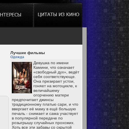
Лучшие фильмы
Одежда
Девушка по имени
Камини, что означает
«свободный дух», ведёт
себя соответствующе.
Она презирает устои,
гоняет на мотоцикле, к
величайшему
огорчению матери
предпочитает джинсы
традиционному платью сари, и что
ввергает её маму в ещё большую
печаль - снимает и сама участвует
в популярной передаче по
розыгрышу случайных прохожих.
Хоть все эти забавы со скрытой