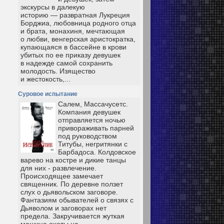
экскурсы в далекую
историю — развратная Лукреция
Борджиа, любовница родного отца
и брата, монахиня, мечтающая
о любви, венгерская аристократка,
купающаяся в бассейне в крови
убитых по ее приказу девушек
в надежде самой сохранить
молодость. Изящество
и жестокость,...
Суровое испытание
Салем, Массачусетс.
Компания девушек
отправляется ночью
привораживать парней
под руководством
Титубы, негритянки с
Барбадоса. Колдовское
варево на костре и дикие танцы
для них - развлечение.
Происходящее замечает
священник. По деревне ползет
слух о дьявольском заговоре.
Фантазиям обывателей о связях с
Дьяволом и заговорах нет
предела. Закручивается жуткая