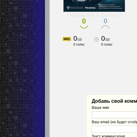
Понравился фильм?
0
0
0
0
/
10
/
10
0
голос
0
голос
Добавь свой комм
Ваше имя
Ваш email (не будет отоб
Текст комментария