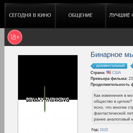
Бинарное м
документальный
Страна:
США
Премьера фильма:
23
Продолжительность 
Как изменения в мо
общество в целом? 
ясно, что многие с
фантастической лит
ранее аналоговый 
Год:
2020