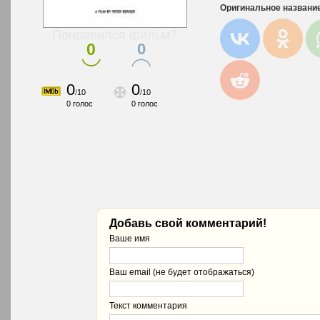
Оригинальное названи
Понравился фильм?
0
0
0
0
/
10
/
10
0
голос
0
голос
Добавь свой комментарий!
Ваше имя
Ваш email (не будет отображаться)
Текст комментария