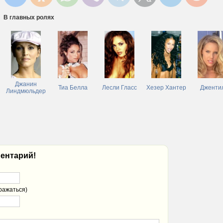
В главных ролях
Джанин
Тиа Белла
Лесли Гласс
Хезер Хантер
Дженти
Линдмюльдер
ентарий!
ражаться)