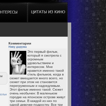
Комментарии
Нику дарума
Это первый фильм,
который я смотрела с
огромным
удовольствием и
интересом. Мне
нравится именно такой
стиль фильмов, когда в
ам
сюжет вмещается много всего, но
сюжет при этом не становится
перегруженным и надоедливым.
Этот фильм именно такой. Сюжет
очень необычен: В маленьком
кольн
городке на японском острове живут
три семьи. В каждой из них по
одной девочке-подростку. Все три