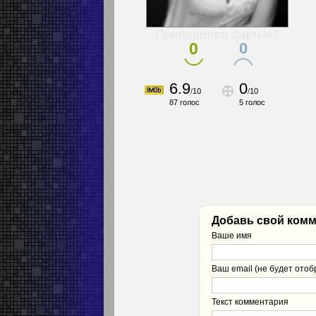
Понравился фильм?
0
0
6.9
0
/
10
/
10
87
голос
5
голос
Добавь свой комм
Ваше имя
Ваш email (не будет отоб
Текст комментария