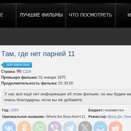
>
Там, где нет парней 11
для взрослых
Страна:
США
Премьера фильма:
01 января 1970
Продолжительность фильма:
01:30:00
У нас всё ещё нет информации об этом фильме, но мы будем в
очень благодарны, если вы её добавите.
Год:
1999
Бюджет:
неизвестен
Оригинальное название:
Where the Boys Aren't 11
Режиссер:
Фред Дж. Лин