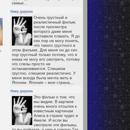
семьи...
Нику дарума
Очень грустный и
реалистичный фильм,
после просмотра
которого даже меня
заставили плакать. Я до
сих пор не могу понять,
что такого грустного в
этом фильме. Для меня он до сих
л
пор грустный только потому, что я
никак не могу его смотреть, потому
что слезы просто не
останавливаются. Слишком
грустно, слишком реалистично. У
меня всегда была мечта жить в
Японии. Япония – моя страна,...
Нику дарума
Это фильм о том, что
мы видим. В картине
очень много отсылок к
известным картинам
Алиса в стране чудес и
Амели. И если вы
смотрели эти фильмы,
то вы поймете, о чем я говорю Так