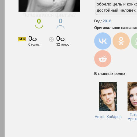
обрело цель и конк
достойный человек.
Понравился фильм?
0
0
Год:
2018
Оригинальное названи
0
0
/
10
/
10
0
голос
32
голос
В главных ролях
Тат
Антон Хабаров
Арнт