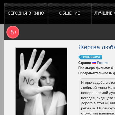
Жертва люб
мелодрама
Страна:
Россия
Премьера фильма:
01
Продолжительность 
Игорю судьба угото
любимой жены Ната
непереносимой душе
негодяя, сидящего 
дорого в этой жизн
ребенка. От самоуб
отомстить виновни