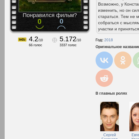
Возможно, у Конста
изменить, но он сил
Понравился фильм?
стараться. Тем не 
0
0
собраться с мыслям
участки и приняться
4.2
5.172
Год:
2018
/
10
/
10
66
голос
3337
голос
Оригинальное названи
В главных ролях
Сергей
Евг