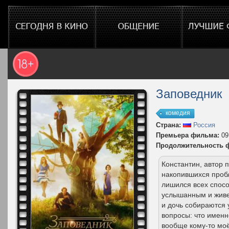
Заповедник
комедия
Страна:
Россия
Премьера фильма:
09
Продолжительность 
Константин, автор п
накопившихся проб
лишился всех спосо
услышанным и живет
и дочь собираются у
вопросы: что именн
вообще кому-то моё