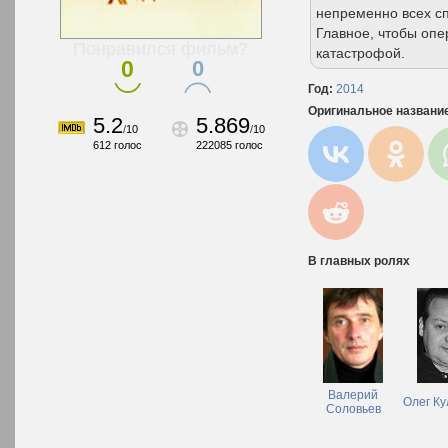
непременно всех спа
Главное, чтобы оп
Понравился фильм?
катастрофой.
0
0
Год:
2014
Оригинальное названи
5.2
5.869
/
10
/
10
612
голос
222085
голос
В главных ролях
Валерий
Олег Ку
Соловьев