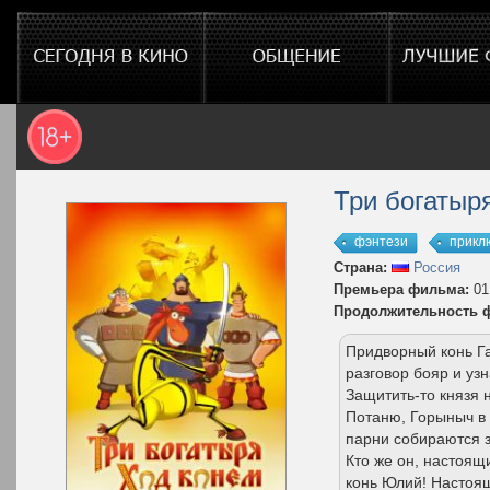
Три богатыр
фэнтези
прикл
Страна:
Россия
Премьера фильма:
01
Продолжительность 
Придворный конь Г
разговор бояр и узн
Защитить-то князя 
Потаню, Горыныч в 
парни собираются з
Кто же он, настоящ
конь Юлий! Настоящ