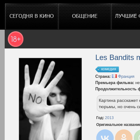
Les Bandits 
комедия
Страна:
Франция
Премьера фильма:
не
Продолжительность 
Картина расскажет 
тюрьмы, но очень с
Год:
2013
Оригинальное названи