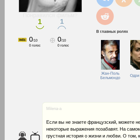
Понравился фильм?
1
1
В главных ролях
0
0
/
10
/
10
0
голос
0
голос
Жан-Поль
Одри
Бельмондо
Milena-a
Если вы не знаете французский, можете не
некоторые выражения позабавят. На самом 
грустная история о жизни и любви. О том, 