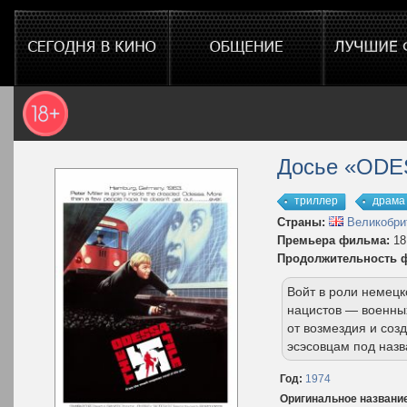
Досье «ODE
триллер
драма
Страны:
Великобри
Премьера фильма:
18
Продолжительность 
Войт в роли немец
нацистов — военны
от возмездия и со
эсэсовцам под наз
Год:
1974
Оригинальное названи