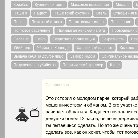
Корабль
Курение сигарет
Массовое повешение
Медаль
Нацизм
Нацист
Нацистский охотник
Отель
Отношения м
Песня
Печатный станок
По мотивам романа
Повешение
Почтовое отделение
Прикрытая женская нагота
Проводящий р
Саспенс
Сейф
Секретная организация
Секретность
Сек
Убийство
Убийство Кеннеди
Фальшивый паспорт
Холокост
Выдача себя за другое лицо
Замок с кодом
Оригинальное назва
Покушение на убийство
Политический триллер
Шанс
Cassandrass
Это история о молодом парне, который раб
мошенничеством и обманом. В его участке 
начинает общаться. Когда его начальник с
девушки более 12 часов, он не выдерживае
ты пытаешься сделать. Но это же очень тр
сделать все, как он хочет, чтобы тот пого