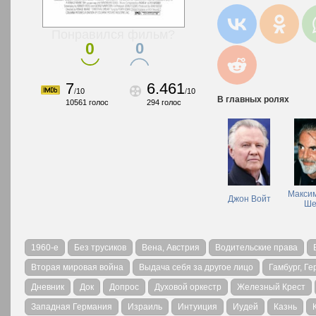
Понравился фильм?
0
0
7
6.461
/
10
/
10
В главных ролях
10561
голос
294
голос
Макси
Джон Войт
Ше
1960-е
Без трусиков
Вена, Австрия
Водительские права
Вторая мировая война
Выдача себя за другое лицо
Гамбург, Г
Дневник
Док
Допрос
Духовой оркестр
Железный Крест
Западная Германия
Израиль
Интуиция
Иудей
Казнь