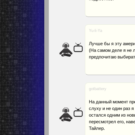
Yu-li-Ya
Лучше бы я эту амери
(На самом деле я не 
предпочитаю выбирать
gotbattery
На данный момент про
слуху и не один раз я
остался одним из нов
пересмотрел его, наве
Тайлер.