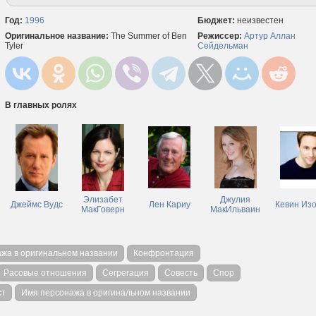
Год:
1996
Бюджет:
неизвестен
Оригинальное название:
The Summer of Ben
Режиссер:
Артур Аллан
Tyler
Сейдельман
В главных ролях
Элизабет
Джулия
Джеймс Вудс
Лен Кариу
Кевин Из
МакГоверн
МакИльваин
жа в оригинальном названии
Конфронтация
Расовые отношения
Сегрегация
Совесть
Спор
ст
Имя персонажа в оригинальном названии