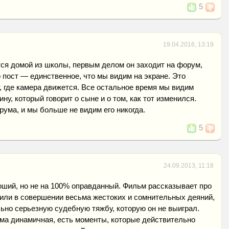
5
19.04.2016, 13:19
ся домой из школы, первым делом он заходит на форум,
 пост — единственное, что мы видим на экране. Это
 где камера движется. Все остальное время мы видим
ину, который говорит о сыне и о том, как тот изменился.
рума, и мы больше не видим его никогда.
5
24.09.2013, 11:18
оший, но не на 100% оправданный. Фильм рассказывает про
нили в совершении весьма жестоких и сомнительных деяний,
ьно серьезную судебную тяжбу, которую он не выиграл.
ма динамичная, есть моменты, которые действительно