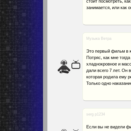
стоит посмотреть, как
занимается, или как о
Музыка Ветра
Это первый фильм в к
Потряс, как мне тогд
хладнокровное и масс
дали всего 7 лет. Он
которая родила ему ре
Только одно наказание
serg p1234
Если вы не видели фи