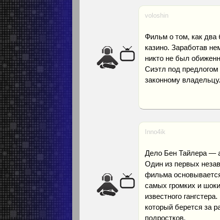
voloshin
Фильм о том, как два
казино. Заработав не
никто не был обиженн
Сиэтл под предлогом 
законному владельцу
Inno4ik
Дело Бен Тайлера — 
Один из первых неза
фильма основывается
самых громких и шок
известного гангстера
который берется за р
подростков.