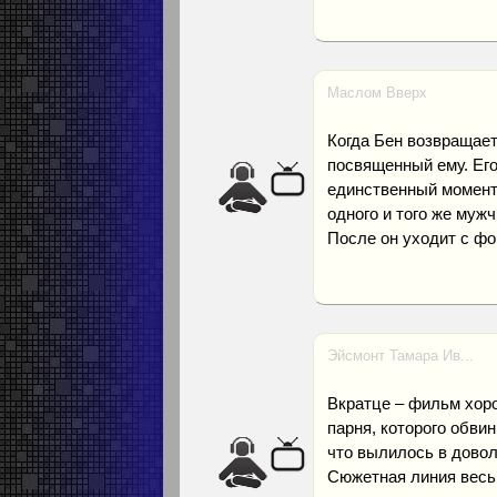
Маслом Вверх
Когда Бен возвращает
посвященный ему. Его
единственный момент,
одного и того же мужч
После он уходит с фо
Эйсмонт Тамара Ив...
Вкратце – фильм хор
парня, которого обви
что вылилось в довол
Сюжетная линия весь