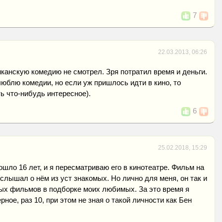
7
22.03.2013, 06:26
канскую комедию не смотрел. Зря потратил время и деньги.
люблю комедии, но если уж пришлось идти в кино, то
 что-нибудь интересное).
6
25.02.2018, 15:29
шло 16 лет, и я пересматриваю его в кинотеатре. Фильм на
 слышал о нём из уст знакомых. Но лично для меня, он так и
ых фильмов в подборке моих любимых. За это время я
рное, раз 10, при этом не зная о такой личности как Бен