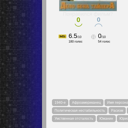
Понравился фильм?
0
0
6.5
0
/
10
/
10
180
голос
54
голос
1940-е
Афроамериканец
Имя персона
Политическая нестабильность
Расизм
Умственная отсталость
Южанин
Юри