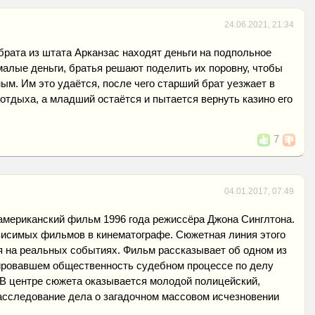
24.06.2021, 21:34
 брата из штата Арканзас находят деньги на подпольное
малые деньги, братья решают поделить их поровну, чтобы
ым. Им это удаётся, после чего старший брат уезжает в
отдыха, а младший остаётся и пытается вернуть казино его
.
7
04.01.2017, 07:49
американский фильм 1996 года режиссёра Джона Синглтона.
висимых фильмов в кинематографе. Сюжетная линия этого
 на реальных событиях. Фильм рассказывает об одном из
ировавшем общественность судебном процессе по делу
. В центре сюжета оказывается молодой полицейский,
асследование дела о загадочном массовом исчезновении