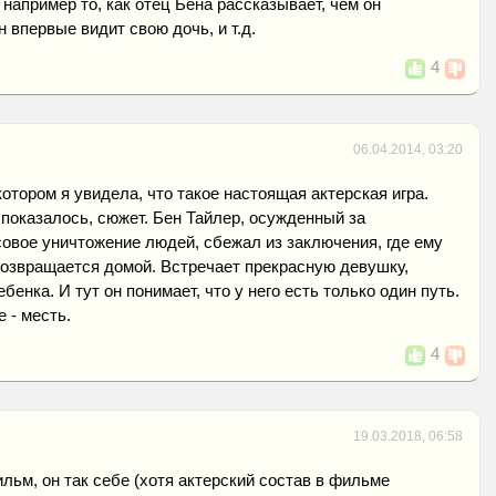
 например то, как отец Бена рассказывает, чем он
н впервые видит свою дочь, и т.д.
4
06.04.2014, 03:20
отором я увидела, что такое настоящая актерская игра.
а показалось, сюжет. Бен Тайлер, осужденный за
овое уничтожение людей, сбежал из заключения, где ему
 возвращается домой. Встречает прекрасную девушку,
бенка. И тут он понимает, что у него есть только один путь.
 - месть.
4
19.03.2018, 06:58
льм, он так себе (хотя актерский состав в фильме