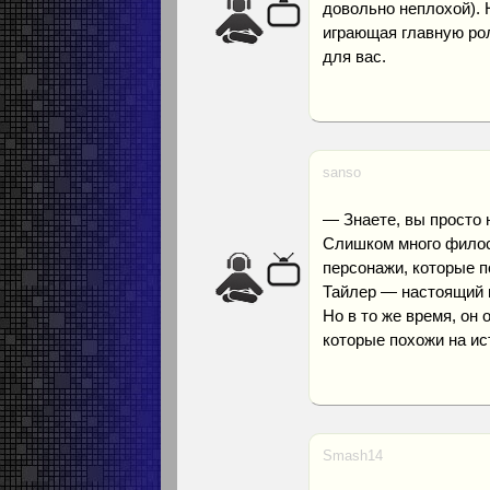
довольно неплохой). 
играющая главную ро
для вас.
sanso
— Знаете, вы просто 
Слишком много филос
персонажи, которые п
Тайлер — настоящий 
Но в то же время, он
которые похожи на ис
Smash14