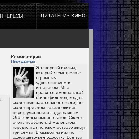
Комментарии
Нику дарума
Это первый фильм,
который я смотрела с
огромным
удовольствием и
интересом. Мне
нравится именно такой
стиль фильмов, когда в
го
сюжет вмещается много всего, но
сюжет при этом не становится
перегруженным и надоедливым.
Этот фильм именно такой. Сюжет
очень необычен: В маленьком
городке на японском острове живут
три семьи. В каждой из них по
одной девочке-подростку. Все три