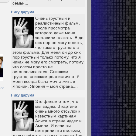
семьи...
Нику дарума
Очень грустный и
реалистичный фильм,
после просмотра
которого даже меня
заставили плакать. Я до
сих пор не могу понять,
что такого грустного в
этом фильме. Для меня он до сих
пор грустный только потому, что я
никак не могу его смотреть, потому
что слезы просто не
останавливаются. Слишком
грустно, слишком реалистично. У
меня всегда была мечта жить в
Японии. Япония – моя страна,...
ола
Нику дарума
Это фильм о том, что
мы видим. В картине
очень много отсылок к
известным картинам
Алиса в стране чудес и
Амели. И если вы
смотрели эти фильмы,
то вы поймете, о чем я говорю Так