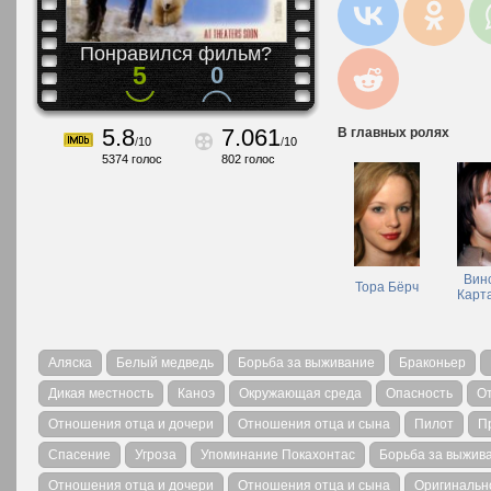
Понравился фильм?
5
0
5.8
7.061
В главных ролях
/
10
/
10
5374
голос
802
голос
Вин
Тора Бёрч
Карт
Аляска
Белый медведь
Борьба за выживание
Браконьер
Дикая местность
Каноэ
Окружающая среда
Опасность
О
Отношения отца и дочери
Отношения отца и сына
Пилот
П
Спасение
Угроза
Упоминание Покахонтас
Борьба за выжив
Отношения отца и дочери
Отношения отца и сына
Оригинально