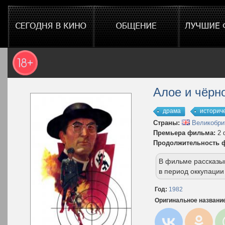
Алое и чёрн
драма
историч
Страны:
Великобри
Премьера фильма:
2 
Продолжительность 
В фильме рассказы
в период оккупации
Год:
1982
Оригинальное названи