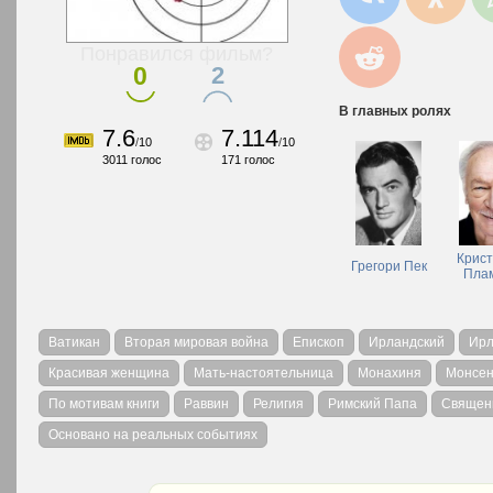
Понравился фильм?
0
2
В главных ролях
7.6
7.114
/
10
/
10
3011
голос
171
голос
Крис
Грегори Пек
Пла
Ватикан
Вторая мировая война
Епископ
Ирландский
Ирл
Красивая женщина
Мать-настоятельница
Монахиня
Монсен
По мотивам книги
Раввин
Религия
Римский Папа
Священ
Основано на реальных событиях