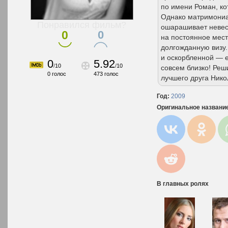
по имени Роман, ко
Однако матримониа
Понравился фильм?
ошарашивает невест
0
0
на постоянное мест
долгожданную визу.
и оскорбленной — е
0
5.92
/
10
/
10
совсем близко! Реш
0
голос
473
голос
лучшего друга Нико
Год:
2009
Оригинальное названи
В главных ролях