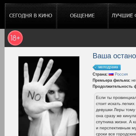
Ваша остано
мелодрама
Страна:
Россия
Премьера фильма:
не
Продолжительность 
Если ты провинциал
стоит искать легки
девушки Леры тому 
она сразу же кинул
спутника жизни. А к
и перспективным м
сроки все городски