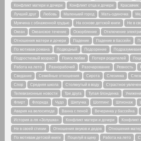
Конфликт матери и дочери
Конфликт отца и дочери
Красавчик
Лучший друг
Любовь
Маленький город
Мать-одиночка
Ме
Мужчина с обнаженной грудью
На основе детской книги
Не в св
Океан
Океанское течение
Оскорбление
Отключение электри
Отношения матери и дочери
Падение
Падение в бассейн
П
По мотивам романа
Подводный
Подозрение
Подразумеваем
Подростковый возраст
Поиск любви
Потеря родителей
Поц
Работа на лето
Разнорабочий
Разочарование
Ревность
Свидание
Семейные отношения
Сирота
Слезинка
Слез
Спор
Средняя школа
Столкнутый в воду
Страстное увлече
Телевизионные новости
Три друга
Тупая блондинка
Унижен
Флирт
Флорида
Чудо
Шипучка
Шоппинг
Шпионаж
Авария на велосипеде
Ванна с пеной
Вечеринка у бассейна
История а-ля «Золушка»
Конфликт матери и дочери
Конфликт 
Не в своей стихии
Отношения внуков и дедов
Отношения матер
По мотивам детской книги
Поцелуй в щеку
Работа на лето
С