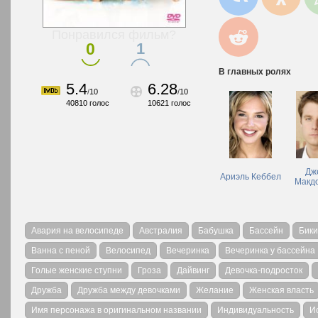
Понравился фильм?
0
1
В главных ролях
5.4
6.28
/
10
/
10
40810
голос
10621
голос
Дж
Ариэль Кеббел
Макд
Авария на велосипеде
Австралия
Бабушка
Бассейн
Бик
Ванна с пеной
Велосипед
Вечеринка
Вечеринка у бассейна
Голые женские ступни
Гроза
Дайвинг
Девочка-подросток
Дружба
Дружба между девочками
Желание
Женская власть
Имя персонажа в оригинальном названии
Индивидуальность
И