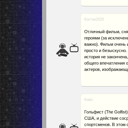
Костик2020
Отличный фильм, сня
героями (за исключен
важно). Фильм очень 
просто и безыскусно.
история не закончена
общего впечатления о
актеров, изображающи
fnatic
Гольфист (The Golfist
США, и действие соср
спортсменов. В этом