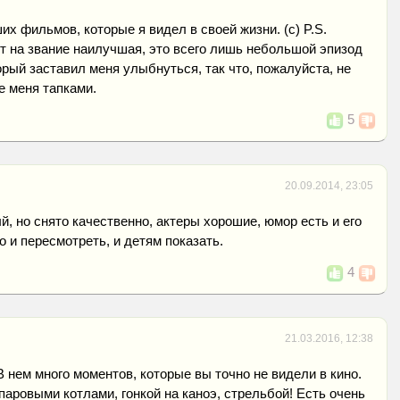
их фильмов, которые я видел в своей жизни. (с) P.S.
т на звание наилучшая, это всего лишь небольшой эпизод
орый заставил меня улыбнуться, так что, пожалуйста, не
е меня тапками.
5
20.09.2014, 23:05
, но снято качественно, актеры хорошие, юмор есть и его
о и пересмотреть, и детям показать.
4
21.03.2016, 12:38
В нем много моментов, которые вы точно не видели в кино.
аровыми котлами, гонкой на каноэ, стрельбой! Есть очень