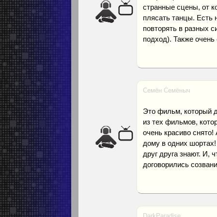
странные сцены, от к
плясать танцы. Есть 
повторять в разных с
подход). Также очень
Семён Семёныч
Это фильм, который 
из тех фильмов, кот
очень красиво снято!
дому в одних шортах!
друг друга знают. И,
договорились созвани
DarkParadise