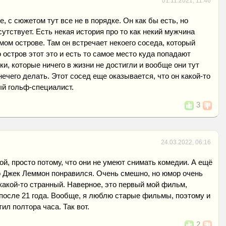
01.11.2021, 11:46
, с сюжетом тут все не в порядке. Он как бы есть, но
утствует. Есть некая история про то как некий мужчина
мом острове. Там он встречает некоего соседа, который
 остров этот это и есть то самое место куда попадают
ки, которые ничего в жизни не достигли и вообще они тут
 нечего делать. Этот сосед еще оказывается, что он какой-то
й гольф-специалист.
3
24.03.2022, 06:16
ой, просто потому, что они не умеют снимать комедии. А ещё
о Джек Леммон понравился. Очень смешно, но юмор очень
какой-то странный. Наверное, это первый мой фильм,
после 21 года. Вообще, я люблю старые фильмы, поэтому и
тил полтора часа. Так вот.
2