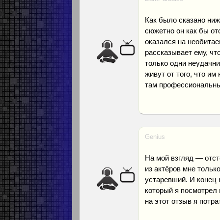
Как было сказано ниже
сюжетно он как бы отс
оказался на необитае
рассказывает ему, что
только одни неудачни
живут от того, что им
там профессиональны
Genius
На мой взгляд — отст
из актёров мне тольк
устаревший. И конец 
который я посмотрел 
на этот отзыв я потра