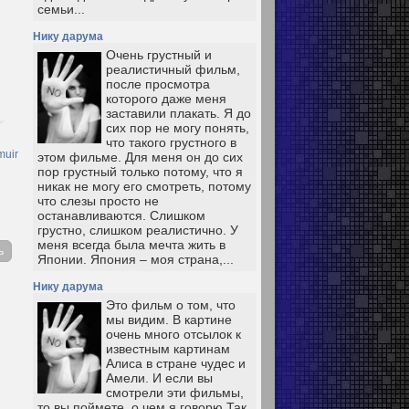
семьи...
Нику дарума
Очень грустный и
реалистичный фильм,
после просмотра
которого даже меня
заставили плакать. Я до
сих пор не могу понять,
что такого грустного в
muir
этом фильме. Для меня он до сих
пор грустный только потому, что я
никак не могу его смотреть, потому
что слезы просто не
останавливаются. Слишком
грустно, слишком реалистично. У
меня всегда была мечта жить в
ь
Японии. Япония – моя страна,...
Нику дарума
Это фильм о том, что
мы видим. В картине
очень много отсылок к
известным картинам
Алиса в стране чудес и
Амели. И если вы
смотрели эти фильмы,
то вы поймете, о чем я говорю Так