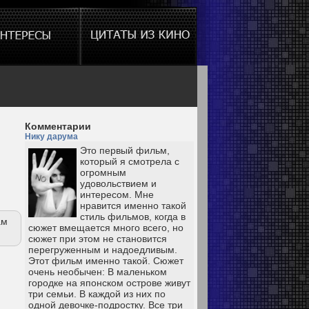
Комментарии
Нику дарума
Это первый фильм,
который я смотрела с
огромным
удовольствием и
интересом. Мне
нравится именно такой
стиль фильмов, когда в
ам
сюжет вмещается много всего, но
сюжет при этом не становится
перегруженным и надоедливым.
Этот фильм именно такой. Сюжет
очень необычен: В маленьком
городке на японском острове живут
три семьи. В каждой из них по
одной девочке-подростку. Все три