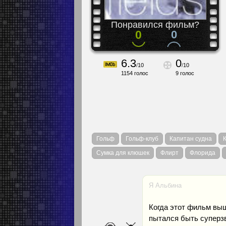
Понравился фильм?
0
0
6.3
0
/
10
/
10
1154
голос
9
голос
Гольф
Гольф-клуб
Капитан судна
Сумка для клюшек
Флирт
Флорида
Я Альбина
Когда этот фильм выш
пытался быть суперз