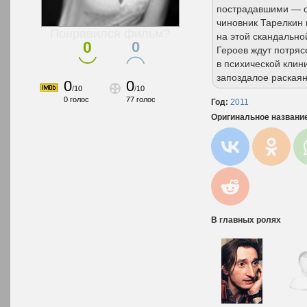
пострадавшими — с
чиновник Тарелкин 
Понравился фильм?
на этой скандально
0
0
Героев ждут потрясе
в психической клини
запоздалое раскаян
0
0
/
10
/
10
0
голос
77
голос
Год:
2011
Оригинальное названи
В главных ролях