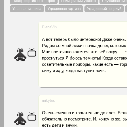
Плащ спортивного покроя
Полицейский участок
Случайная сме
Угнанная машина
Украденная картина
Украденный поцелуй
ElenaVin
А вот теперь было интересно! Даже очень.
Рядом со мной лежит пачка денег, которых 
Мне постоянно кажется, что всё вокруг — э
проснуться Я боюсь темноты! Когда остаю
осветительные приборы, какие есть — тор
сижу и жду, когда наступит ночь.
mikytes
Очень смешно и трогательно до слез. Если
обязательно посмотрите. И, конечно же, в
есть дети и внуки.