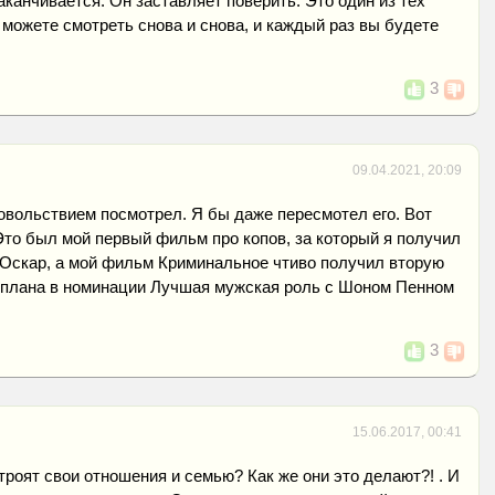
аканчивается. Он заставляет поверить. Это один из тех
можете смотреть снова и снова, и каждый раз вы будете
3
09.04.2021, 20:09
овольствием посмотрел. Я бы даже пересмотел его. Вот
 Это был мой первый фильм про копов, за который я получил
 Оскар, а мой фильм Криминальное чтиво получил вторую
 плана в номинации Лучшая мужская роль с Шоном Пенном
3
15.06.2017, 00:41
строят свои отношения и семью? Как же они это делают?! . И