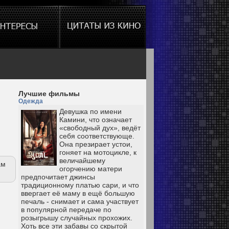
Лучшие фильмы
Одежда
Девушка по имени
Камини, что означает
«свободный дух», ведёт
себя соответствующе.
Она презирает устои,
гоняет на мотоцикле, к
величайшему
ам
огорчению матери
предпочитает джинсы
традиционному платью сари, и что
ввергает её маму в ещё большую
печаль - снимает и сама участвует
в популярной передаче по
розыгрышу случайных прохожих.
Хоть все эти забавы со скрытой