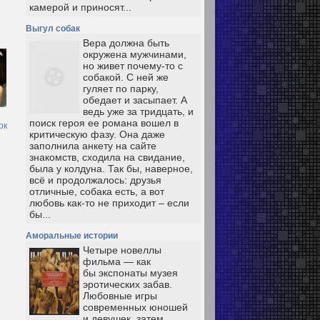
камерой и приносят...
Выгул собак
Вера должна быть
окружена мужчинами,
но живет почему-то с
собакой. С ней же
гуляет по парку,
обедает и засыпает. А
ведь уже за тридцать, и
поиск героя ее романа вошел в
рк
критическую фазу. Она даже
заполнила анкету на сайте
знакомств, сходила на свидание,
была у колдуна. Так бы, наверное,
всё и продолжалось: друзья
отличные, собака есть, а вот
любовь как-то не приходит – если
бы...
Аморальные истории
Четыре новеллы
фильма — как
бы экспонаты музея
эротических забав.
Любовные игры
современных юношей
и девушек, затем