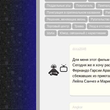
Поддельные усы
Покупатель
Пригоро
Пунктуация в оригинальном названии
Ра
Решение, меняющее жизнь
Ругательство 
Торговый центр
Травка
Уход в отставк
Шуба
Юмор, связанный с наркотиками
dosa2048
Для меня этот фильм 
Сегодня же я хочу ра
Фернандо Гарсии Арая
сбежавших из приюта
Лейла Санчез и Мари
Angkor