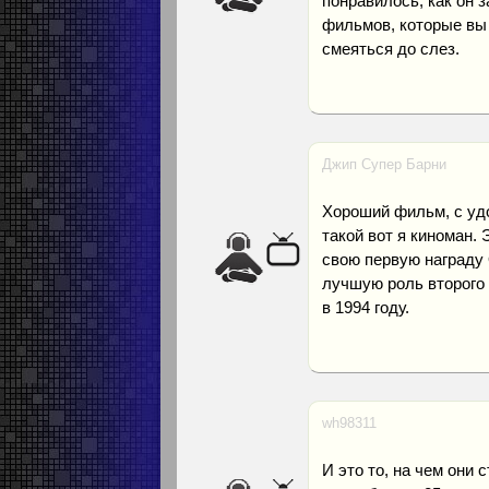
понравилось, как он з
фильмов, которые вы 
смеяться до слез.
Джип Супер Барни
Хороший фильм, с уд
такой вот я киноман.
свою первую награду
лучшую роль второго
в 1994 году.
wh98311
И это то, на чем они 