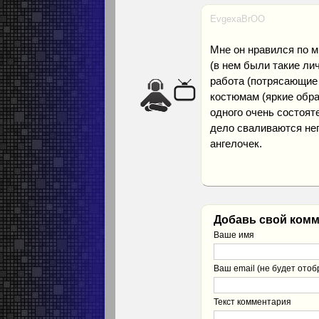
EvgexaBrOO
Мне он нравился по м
(в нем были такие ли
работа (потрясающие 
костюмам (яркие обра
одного очень состояте
дело сваливаются неп
ангелочек.
Добавь свой комм
Ваше имя
Ваш email (не будет отоб
Текст комментария