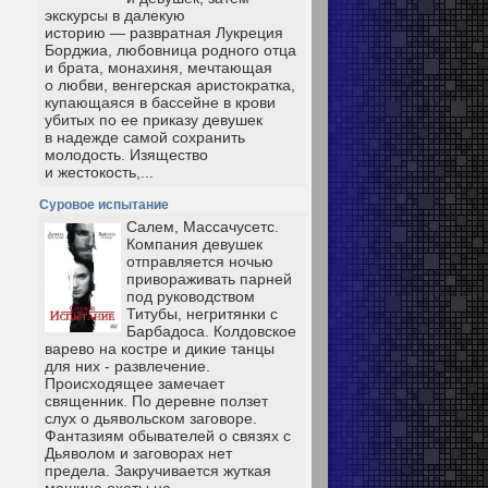
экскурсы в далекую
историю — развратная Лукреция
Борджиа, любовница родного отца
и брата, монахиня, мечтающая
о любви, венгерская аристократка,
купающаяся в бассейне в крови
убитых по ее приказу девушек
в надежде самой сохранить
молодость. Изящество
и жестокость,...
Суровое испытание
Салем, Массачусетс.
Компания девушек
отправляется ночью
привораживать парней
под руководством
Титубы, негритянки с
Барбадоса. Колдовское
варево на костре и дикие танцы
для них - развлечение.
Происходящее замечает
священник. По деревне ползет
слух о дьявольском заговоре.
Фантазиям обывателей о связях с
Дьяволом и заговорах нет
предела. Закручивается жуткая