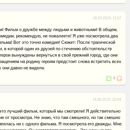
26.03.2020, 11:57
! Фильм о дружбе между людьми и животными! В общем,
омедии, рекомендую, не пожалеете! Я уже посмотрела два
льма! Вот это точно комедия! Сюжет: После трагической
, в которой один из друзей по стечению обстоятельств
герои вынуждены вернуться в свой прежний город, где они
вращением на родину героям предстоит снова встретить всех
х они давно не видели.
4
18.05.2015, 22:04
 это лучший фильм, который мы смотрели! Я действительно
е от просмотра. Не знаю, что там смешного, но так смешно
меялась ни с одного фильма. Я посмотрела его дважды. Мне