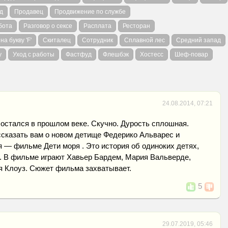
д
Продавец
Продвижение по службе
бота
Разговор о сексе
Расплата
Ресторан
на букву 'F'
Скиталец
Сотрудник
Сплавной лес
Средний запад
у
Уход с работы
Фастфуд
Флешбэк
Хостесс
Шеф-повар
24.08.2014, 07:21
остался в прошлом веке. Скучно. Дурость сплошная.
ссказать вам о новом детище Федерико Альварес и
 — фильме Дети моря . Это история об одиноких детях,
. В фильме играют Хавьер Бардем, Мария Вальверде,
я Клоуз. Сюжет фильма захватывает.
5
29.07.2019, 05:46