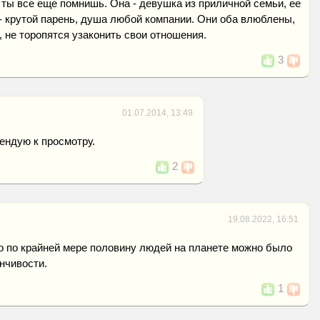
а ты все еще помнишь. Она - девушка из приличной семьи, ее
 - крутой парень, душа любой компании. Они оба влюблены,
, не торопятся узаконить свои отношения.
3
01.07.2014, 13:49
ендую к просмотру.
2
19.08.2022, 16:51
о по крайней мере половину людей на планете можно было
нчивости.
1