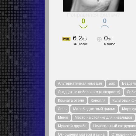
Понравился фильм?
0
0
6.2
0
/
10
/
10
345
голос
6
голос
Альтернативная комедия
Бар
Бездел
Двадцать с небольшим (о возрасте)
Дебю
Комната отеля
Конопля
Культовый ф
Лень
Малобюджетный фильм
Мариху
Меню
Место на стоянке для инвалидов
Мужская дружба
Недовольный сотрудник
Отношения матери и сына
Отношения со