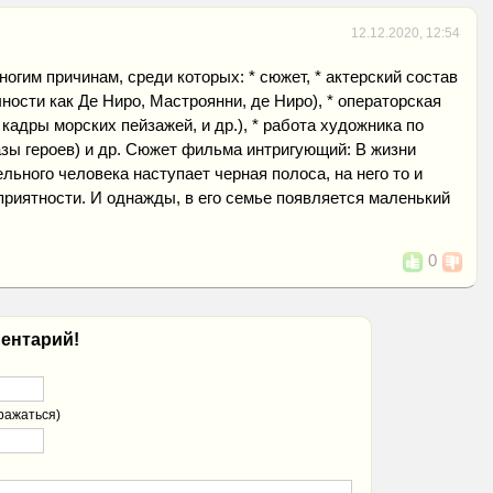
12.12.2020, 12:54
ногим причинам, среди которых: * сюжет, * актерский состав
чности как Де Ниро, Мастроянни, де Ниро), * операторская
кадры морских пейзажей, и др.), * работа художника по
зы героев) и др. Сюжет фильма интригующий: В жизни
льного человека наступает черная полоса, на него то и
риятности. И однажды, в его семье появляется маленький
0
ентарий!
ражаться)