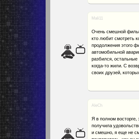
Mali11
Очень смешной фильм
кто любит смотреть к
продолжения этого фи
автомобильной аварии
разбился, остальные 
когда-то жили. С воз
своих друзей, которы
AleCh
Я в полном восторге,
получила удовольстви
и смешно, я еще не с