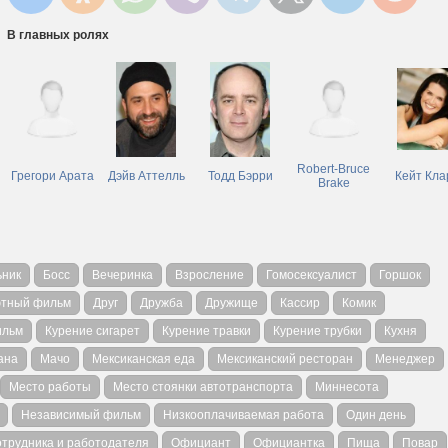
В главных ролях
Robert-Bruce
Грегори Арата
Дэйв Аттелль
Тодд Бэрри
Кейт Кла
Brake
ьник
Босс
Вечеринка
Взросление
Гомосексуалист
Горшок
тный фильм
Друг
Дружба
Дружище
Кассир
Комик
ильм
Курение сигарет
Курение травки
Курение трубки
Кухня
ана
Мачо
Мексиканская еда
Мексиканский ресторан
Менеджер
Место работы
Место стоянки автотранспорта
Миннесота
Независимый фильм
Низкооплачиваемая работа
Один день
трудника и работодателя
Официант
Официантка
Пища
Повар