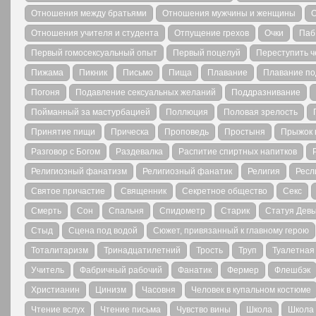
Отношения между братьями
Отношения мужчины и женщины
О
Отношения учителя и студента
Отпущение грехов
Очки
Паб
Первый гомосексуальный опыт
Первый поцелуй
Переступить ч
Пижама
Пикник
Письмо
Пища
Плавание
Плавание по
Погоня
Подавление сексуальных желаний
Поддразнивание
Пойманный за мастурбацией
Поллюция
Половая зрелость
Принятие пищи
Прическа
Проповедь
Простыня
Прыжок 
Разговор с Богом
Раздевалка
Распитие спиртных напитков
Религиозный фанатизм
Религиозный фанатик
Религия
Ресл
Святое причастие
Священник
Секретное общество
Секс
Смерть
Сон
Спальня
Спидометр
Старик
Статуя Дев
Стыд
Сцена под водой
Сюжет, привязанный к главному герою
Тоталитаризм
Тринадцатилетний
Трость
Труп
Туалетная
Учитель
Фабричный рабочий
Фанатик
Фермер
Флешбэк
Христианин
Цинизм
Часовня
Человек в купальном костюме
Чтение вслух
Чтение письма
Чувство вины
Школа
Школа 