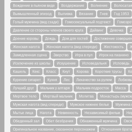
Вождение в пьяном виде
Воздержание
Волнение
Волосатая
Вымышленный эпизод
Выпивка
Вязание
Гнев
Год 1953
Голый мужчина (вид сзади)
Гомосексуальный подтекст
Гомоэро
Давление со стороны членов своего круга
Дайвинг
Девочка
Д
Доение коровы
Дождь
Дом для гостей
Достижение соверше
Женская нагота
Женская нагота (вид спереди)
Жестокость
Замедленная сцена
Зверство
Игра в пул
Игрок на пианино
Исключение из школы
Искушение
Исповедальня
Исповедь
Кашель
Кекс
Класс
Кнут
Корова
Короткие трусы
К
Курение сигарет
Кухня
Лес
Лихачество за рулем
Лобков
Лучший друг
Мальчик у алтаря
Мальчик-подросток
Масса
Мертвое тело
Мертвый мальчик
Молитва
Монастырь (мужск
Мужская нагота (вид спереди)
Мужское нижнее белье
Мужчина 
Мытье лица
Нагота
Невинность
Независимый фильм
Не
Обеденный зал
Обет безбрачия
Обнаженный мужчина
Овся
Оригинальное название, сказанное персонажем
Отношения брата