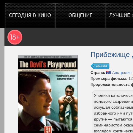
Прибежище 
драма
Страна:
Австралия
Премьера фильма:
12
Продолжительность 
Ученики католическ
полового созревани
искушая соблазнам
избранного ими пут
другие — пытаются
семинаристом оказ
взглядом критическ