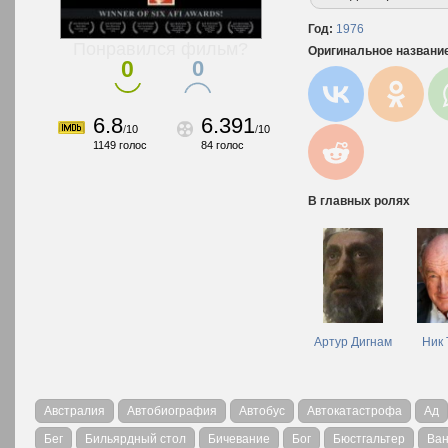
Год:
1976
Понравился фильм?
Оригинальное названи
0
0
6.8
6.391
/
10
/
10
1149
голос
84
голос
В главных ролях
Артур Дигнам
Ник 
Австралия
Автобиография
Автобус
Автокатастрофа
Ад
Бег
Бильярдный стол
Бичевание
Бог
Бюстгальтер
Ва