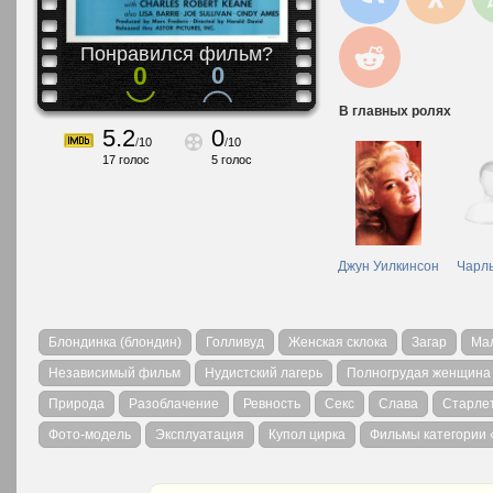
Понравился фильм?
0
0
В главных ролях
5.2
0
/
10
/
10
17
голос
5
голос
Джун Уилкинсон
Чарль
Блондинка (блондин)
Голливуд
Женская склока
Загар
Ма
Независимый фильм
Нудистский лагерь
Полногрудая женщина
Природа
Разоблачение
Ревность
Секс
Слава
Старле
Фото-модель
Эксплуатация
Купол цирка
Фильмы категории 