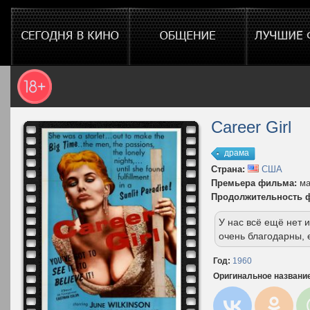
Career Girl
драма
Страна:
США
Премьера фильма:
ма
Продолжительность 
У нас всё ещё нет
очень благодарны, 
Год:
1960
Оригинальное названи