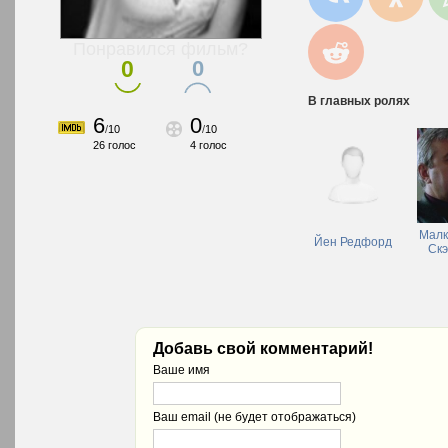
Понравился фильм?
0
0
В главных ролях
6
0
/
10
/
10
26
голос
4
голос
Малк
Йен Редфорд
Скэ
Добавь свой комментарий!
Ваше имя
Ваш email (не будет отображаться)