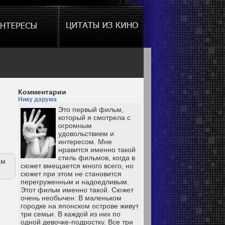
Комментарии
Нику дарума
Это первый фильм,
который я смотрела с
огромным
удовольствием и
интересом. Мне
нравится именно такой
стиль фильмов, когда в
ам
сюжет вмещается много всего, но
сюжет при этом не становится
перегруженным и надоедливым.
Этот фильм именно такой. Сюжет
очень необычен: В маленьком
городке на японском острове живут
три семьи. В каждой из них по
одной девочке-подростку. Все три