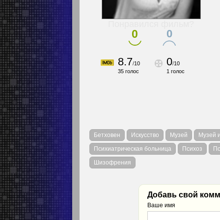
Понравился фильм?
0
0
8.7
0
/
10
/
10
35
голос
1
голос
Бетховен
Искусство
Музей
Музей и
Психиатрическая больница
Психоз
Пс
Шизофрения
Добавь свой комм
Ваше имя