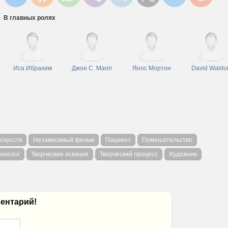
В главных ролях
Иса Ибрахим
Джон С. Мапп
Янос Мортон
David Waldor
скусств
Независимый фильм
Пациент
Помешательство
ихолог
Творческие искания
Творческий процесс
Художник
ентарий!