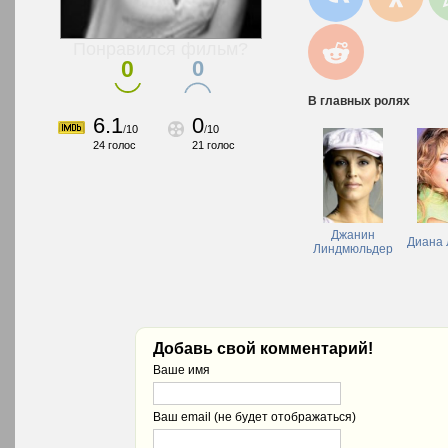
Понравился фильм?
0
0
В главных ролях
6.1
0
/
10
/
10
24
голос
21
голос
Джанин
Диана 
Линдмюльдер
Добавь свой комментарий!
Ваше имя
Ваш email (не будет отображаться)