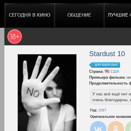
Stardust 10
для взрослых
Страна:
США
Премьера фильма:
не
Продолжительность 
У нас всё ещё нет
очень благодарны, 
Год:
1997
Оригинальное названи