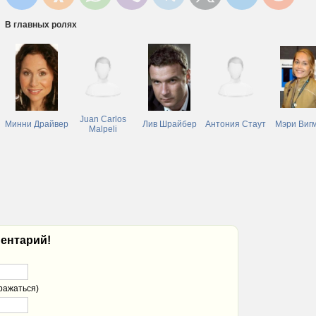
В главных ролях
Juan Carlos
Минни Драйвер
Лив Шрайбер
Антония Стаут
Мэри Виг
Malpeli
ентарий!
ражаться)