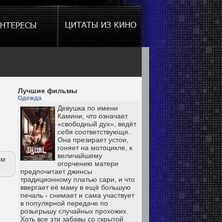
Лучшие фильмы
Одежда
Девушка по имени
Камини, что означает
«свободный дух», ведёт
себя соответствующе.
Она презирает устои,
гоняет на мотоцикле, к
величайшему
ам
огорчению матери
предпочитает джинсы
традиционному платью сари, и что
ввергает её маму в ещё большую
печаль - снимает и сама участвует
в популярной передаче по
розыгрышу случайных прохожих.
Хоть все эти забавы со скрытой