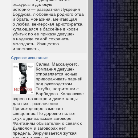
экскурсы в далекую
историю — развратная Лукреция
Борджиа, любовница родного отца
и брата, монахиня, мечтающая
о любви, венгерская аристократка,
купающаяся в бассейне в крови
убитых по ее приказу девушек
в надежде самой сохранить
молодость. Изящество
и жестокость,...
Суровое испытание
Салем, Массачусетс.
Компания девушек
отправляется ночью
привораживать парней
под руководством
Титубы, негритянки с
Барбадоса. Колдовское
варево на костре и дикие танцы
для них - развлечение.
Происходящее замечает
священник. По деревне ползет
слух о дьявольском заговоре.
Фантазиям обывателей о связях с
Дьяволом и заговорах нет
предела. Закручивается жуткая