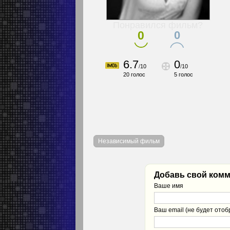
Понравился фильм?
0
0
6.7
0
/
10
/
10
20
голос
5
голос
Независимый фильм
Добавь свой комм
Ваше имя
Ваш email (не будет отоб