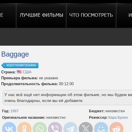
>
Baggage
короткометражка
Страна:
США
Премьера фильма:
не указано
Продолжительность фильма:
00:12:00
У нас всё ещё нет информации об этом фильме, но мы будем в
очень благодарны, если вы её добавите.
Год:
1997
Бюджет:
неизвестен
Оригинальное название:
неизвестно
Режиссер:
Кара Буоно