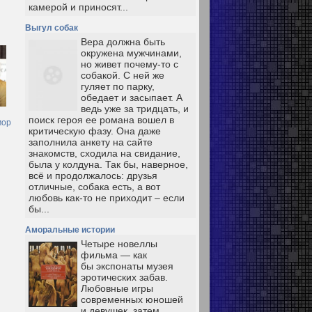
камерой и приносят...
Выгул собак
Вера должна быть
окружена мужчинами,
но живет почему-то с
собакой. С ней же
гуляет по парку,
обедает и засыпает. А
ведь уже за тридцать, и
поиск героя ее романа вошел в
мор
критическую фазу. Она даже
заполнила анкету на сайте
знакомств, сходила на свидание,
была у колдуна. Так бы, наверное,
всё и продолжалось: друзья
отличные, собака есть, а вот
любовь как-то не приходит – если
бы...
Аморальные истории
Четыре новеллы
фильма — как
бы экспонаты музея
эротических забав.
Любовные игры
современных юношей
и девушек, затем