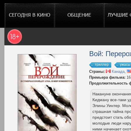
Вой: Переро
триллер
ужасы
Страны:
Канада
,
Премьера фильма:
16
Продолжительность 
Накануне окончани
Кидману все-таки у
Элины Уинтер. Мол
страшная тайна про
предстоит стать об
молодые люди нару
ними начинает охо