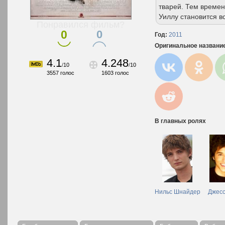
тварей. Тем време
Уиллу становится 
Понравился фильм?
0
0
Год:
2011
Оригинальное названи
4.1
4.248
/
10
/
10
3557
голос
1603
голос
В главных ролях
Нильс Шнайдер
Джесс