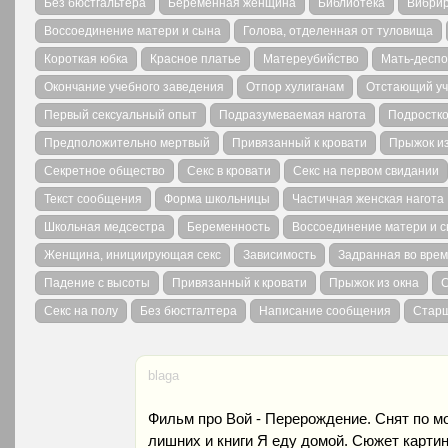
Без бюстгальтера
Беременная женщина
Библиотека
Вибри
Воссоединение матери и сына
Голова, отделенная от туловища
Короткая юбка
Красное платье
Матереубийство
Мать-деспо
Окончание учебного заведения
Отпор хулиганам
Отстающий уч
Первый сексуальный опыт
Подразумеваемая нагота
Подростко
Предположительно мертвый
Привязанный к кровати
Прыжок из
Секретное общество
Секс в кровати
Секс на первом свидании
Текст сообщения
Форма школьницы
Частичная женская нагота
Школьная медсестра
Беременность
Воссоединение матери и 
Женщина, инициирующая секс
Зависимость
Задранная во врем
Падение с высоты
Привязанный к кровати
Прыжок из окна
С
Секс на полу
Без бюстгалтера
Написание сообщения
Стар
blaga
Фильм про Вой - Перерождение. Снят по м
лишних и книги Я еду домой. Сюжет картин